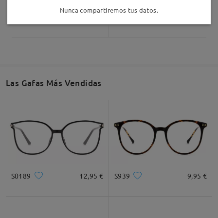
Nunca compartiremos tus datos.
S59274
26,95 €
S44799
19,95 €
Las Gafas Más Vendidas
S0189
12,95 €
S939
9,95 €