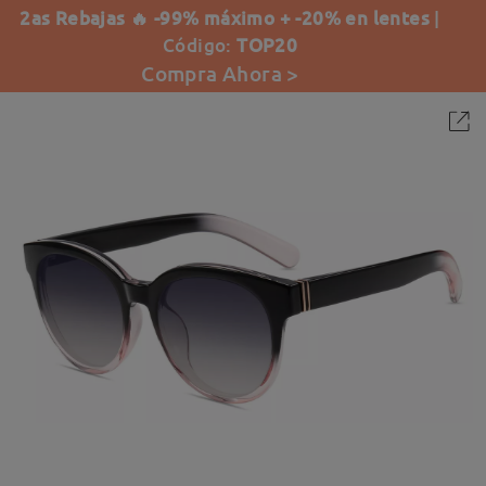
2as Rebajas 🔥 -99% máximo + -20% en lentes
|
Código:
TOP20
Compra Ahora >