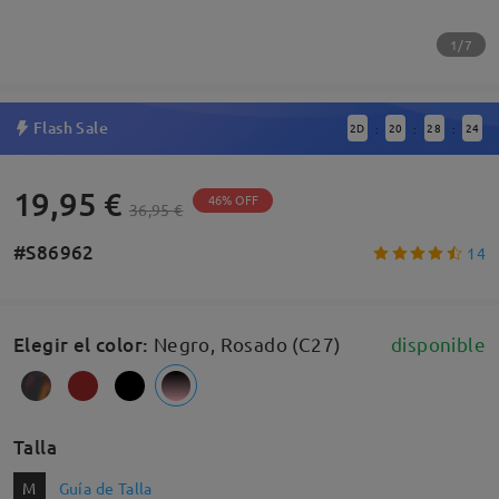
1/7
Flash Sale
2
D
20
28
24
:
:
:
19,95 €
46% OFF
36,95 €
#S86962
14
Elegir el color
:
Negro, Rosado (C27)
disponible
Talla
M
Guía de Talla