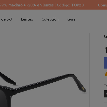
Comp
-99% máximo + -20% en lentes
| Código:
TOP20
 de Sol
Lentes
Colección
Guía
G
Ta