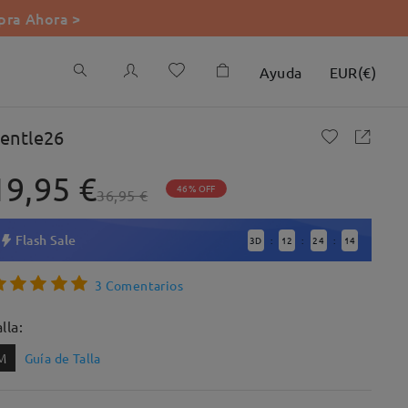
ra Ahora >
Ayuda
EUR
(
€
)
entle26
19,95 €
46% OFF
36,95 €
Flash Sale
3
D
12
24
13
:
:
:
3 Comentarios
lla:
M
Guía de Talla