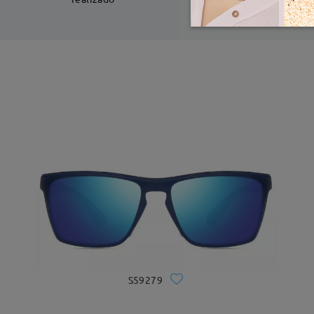
S59279