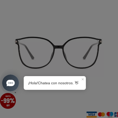
S0189
×