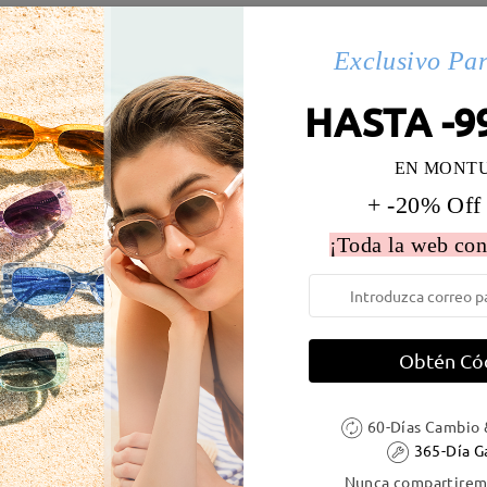
s(3)
Exclusivo Pa
HASTA -9
 la montura:
130 mm
(
Medio
)
Diametro de lentes:
50 mm
EN MONT
e resorte:
No
Material de la montura:
Acetat
+ -20% Off
¡Toda la web con
DELIVERY
Obtén Có
60-Días Cambio 
ión
365-Día G
es
detalles
5
Enviado
Nunca compartiremo