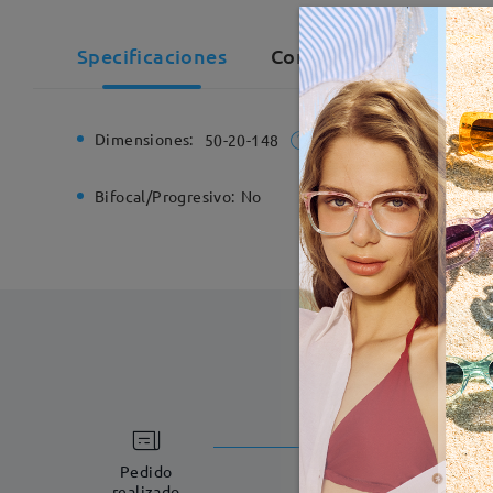
Specificaciones
Comentarios de Cliente
Dimensiones:
Ancho de
50-20-148
Bifocal/Progresivo:
No
Bisagra d
Fabricac
5-7 días laboral
Pedido
realizado