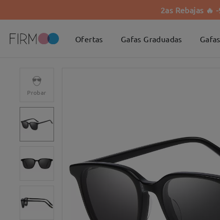
2as Rebajas 🔥 
Ofertas
Gafas Graduadas
Gafas
Probar