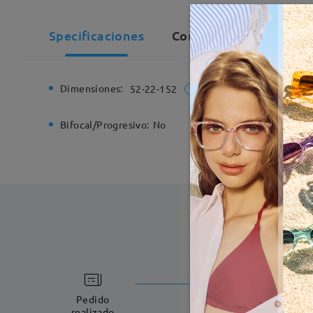
Specificaciones
Comentarios de Cliente
Dimensiones:
Ancho de
52-22-152
Bifocal/Progresivo:
No
Bisagra d
Fabricac
5-7 días laboral
Pedido
realizado