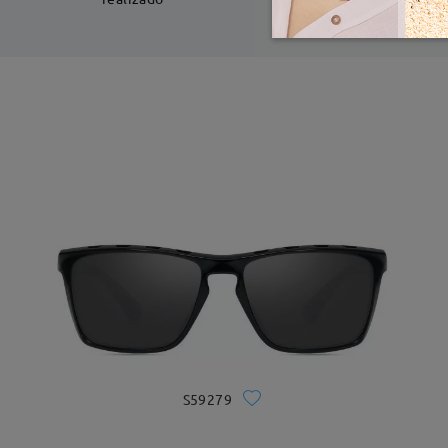
S59279