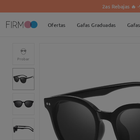
2as Rebajas 🔥 
Ofertas
Gafas Graduadas
Gafas
Probar