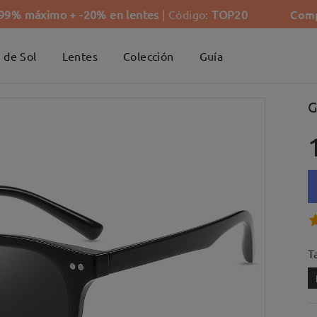
Comp
-99% máximo + -20% en lentes
| Código:
TOP20
 de Sol
Lentes
Colección
Guía
G
Ta