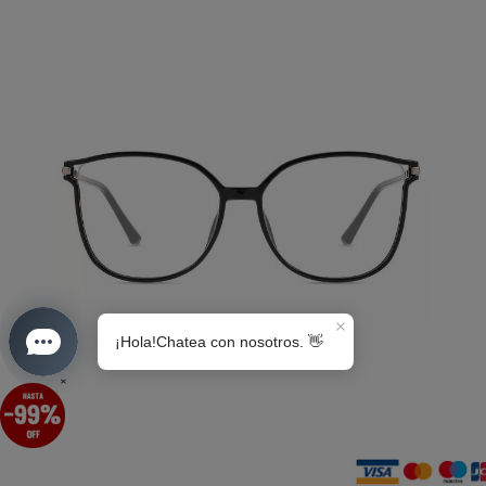
S0189
×