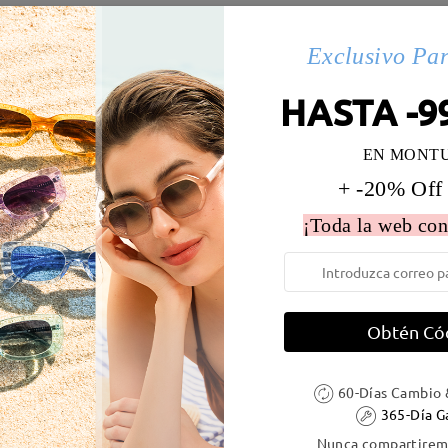
s(9)
Exclusivo Pa
HASTA -9
 la montura:
138 mm
(
Largo
)
Diametro de lentes:
52 mm
EN MONT
e resorte:
No
Material de la montura:
Tr
+ -20% Off
¡Toda la web con
DELIVERY
Obtén Có
60-Días Cambio 
ión
365-Día G
es
detalles
5
Enviado
Nunca compartiremo