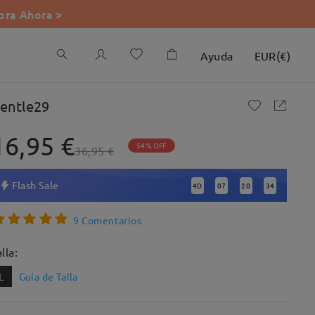
ra Ahora >
Ayuda
EUR
(
€
)
entle29
16,95 €
54% OFF
36,95 €
Flash Sale
4
D
07
20
33
:
:
:
9 Comentarios
lla:
L
Guía de Talla