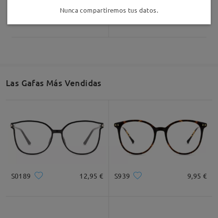
Nunca compartiremos tus datos.
Gentle32
36,95 €
Gentle105
36,95 €
Las Gafas Más Vendidas
S0189
12,95 €
S939
9,95 €