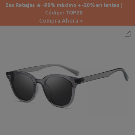
2as Rebajas 🔥 -99% máximo + -20% en lentes
|
Código:
TOP20
Compra Ahora >