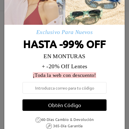
Perfecto, les volveré a comprar. Muchas gracias.
5-7 días laborales
detalles
by
Agustin
on
Mar 5 , 2026
Enviado
Marcos Similares
Exclusivo Para Nuevos
Leer todos los
Envío
HASTA -99% OFF
comentarios
5-7 días laborales
detalles
Deje su comentario
EN MONTURAS
Llegado
+ -20% Off Lentes
¡Toda la web con descuento!
S59279
19,95 €
S27263
36,95 €
Obtén Código
60-Días Cambio & Devolución
365-Día Garantía