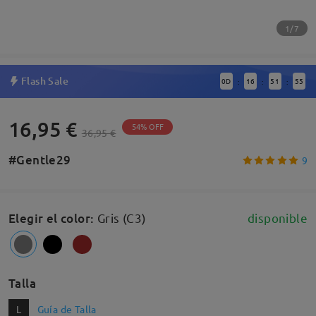
1/7
Flash Sale
0
D
16
51
55
:
:
:
16,95 €
54% OFF
36,95 €
#Gentle29
9
Elegir el color
:
Gris (C3)
disponible
Talla
L
Guía de Talla