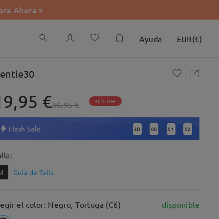
ra Ahora >
Ayuda
EUR
(
€
)
entle30
19,95 €
46% OFF
36,95 €
Flash Sale
3
D
00
51
51
:
:
:
lla:
M
Guía de Talla
legir el color: Negro, Tortuga (C6)
disponible