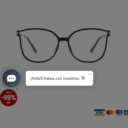
S0189
×