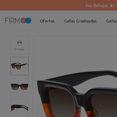
2as Rebajas 🔥 
Ofertas
Gafas Graduadas
Gafas
Probar