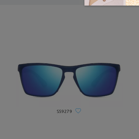
S59279