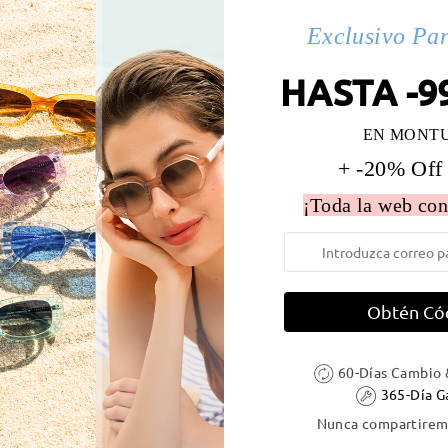
s(2)
Exclusivo Pa
HASTA -9
 la montura:
133 mm
(
Medio
)
Diametro de lentes:
53 mm
EN MONT
e resorte:
No
Material de la montura:
Acetat
+ -20% Off
¡Toda la web con
DELIVERY
Obtén Có
ión
60-Días Cambio 
es
detalles
5
Enviado
365-Día G
Nunca compartiremo