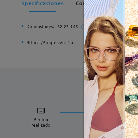
Specificaciones
Comentarios de Cliente
Dimensiones:
Ancho de
52-23-145
Bifocal/Progresivo:
No
Bisagra d
Fabricac
5-7 días laboral
Pedido
realizado