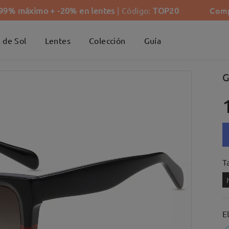
Comp
-99% máximo + -20% en lentes
| Código:
TOP20
 de Sol
Lentes
Colección
Guía
G
Ta
E