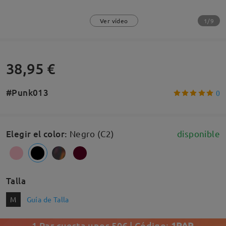
1/9
Ver vídeo
38,95 €
#Punk013
0
Elegir el color
:
Negro (C2)
disponible
Talla
M
Guía de Talla
1 Par cuesta unos 50€ | Código:
1PAR