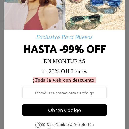
Fabricación
Garantía de 365 días
Descubrir Más
5-7 días laborales
detalles
Enviado
Exclusivo Para Nuevos
Marcos Similares
HASTA -99% OFF
Envío
5-7 días laborales
detalles
EN MONTURAS
+ -20% Off Lentes
Llegado
¡Toda la web con descuento!
S59079
23,95 €
Punk001
19,95 €
Obtén Código
60-Días Cambio & Devolución