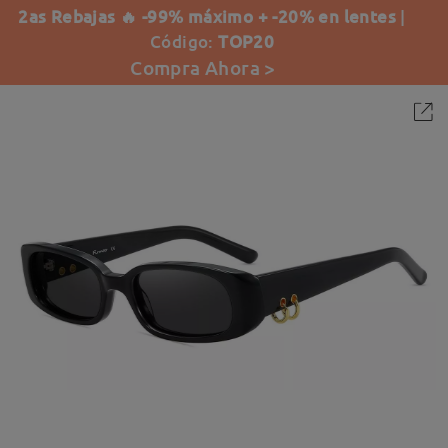
2as Rebajas 🔥 -99% máximo + -20% en lentes
|
Código:
TOP20
Compra Ahora >