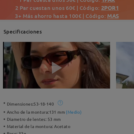
2 Par cuestan unos 60€ | Código:
2POR1
3+ Más ahorro hasta 100€ | Código:
MAS
Specificaciones
Dimensiones:
53-18-140
Ancho de la montura:
131 mm
(
Medio
)
Diametro de lentes:
53 mm
Material de la montura:
Acetato
Peso:
32g