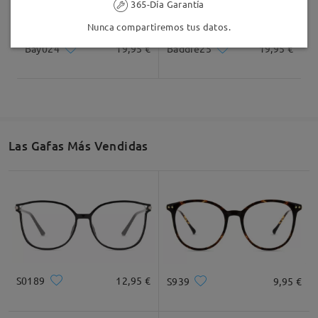
365-Día Garantía
Nunca compartiremos tus datos.
Bay024
19,95 €
Baddie25
19,95 €
Las Gafas Más Vendidas
S0189
12,95 €
S939
9,95 €