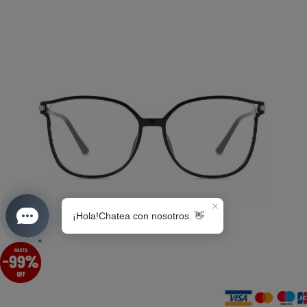
S0189
×