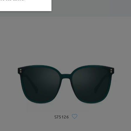
S75126