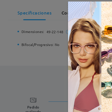
Specificaciones
Comentarios de Cliente
Dimensiones:
Ancho de
49-22-148
Bifocal/Progresivo:
No
Bisagra d
Fabricac
5-7 días laboral
Pedido
realizado