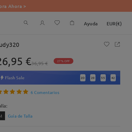
ra Ahora >
Ayuda
EUR
(
€
)
udy320
26,95 €
27% OFF
36,95 €
Flash Sale
2
D
20
55
41
:
:
:
6 Comentarios
lla:
M
Guía de Talla