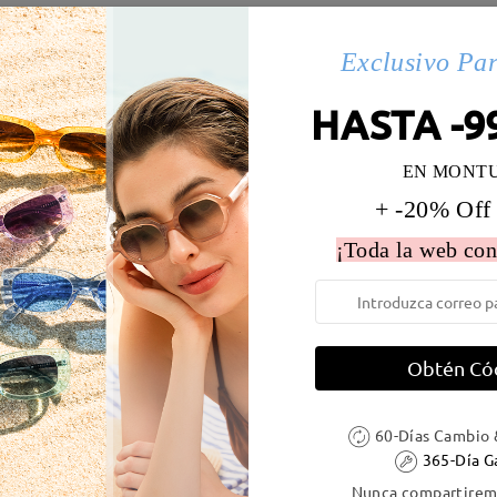
s(6)
Exclusivo Pa
HASTA -9
 la montura:
130 mm
(
Medio
)
Diametro de lentes:
51 mm
EN MONT
e resorte:
No
Material de la montura:
Acetat
+ -20% Off
¡Toda la web con
DELIVERY
Obtén Có
60-Días Cambio 
ión
365-Día G
es
detalles
5
Enviado
Nunca compartiremo