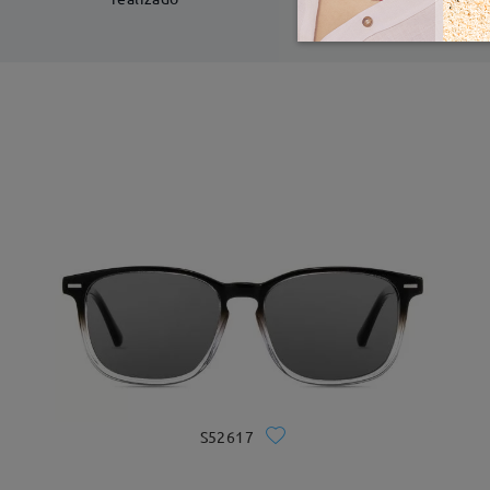
S52617