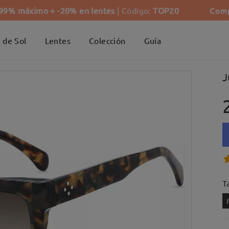
Comp
-99% máximo + -20% en lentes
| Código:
TOP20
 de Sol
Lentes
Colección
Guía
J
Ta