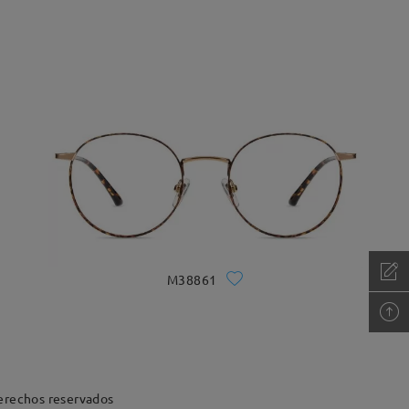
M38861
erechos reservados