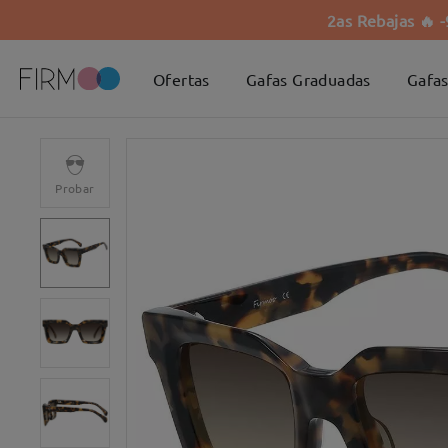
2as Rebajas 🔥 
Ofertas
Gafas Graduadas
Gafas
Probar