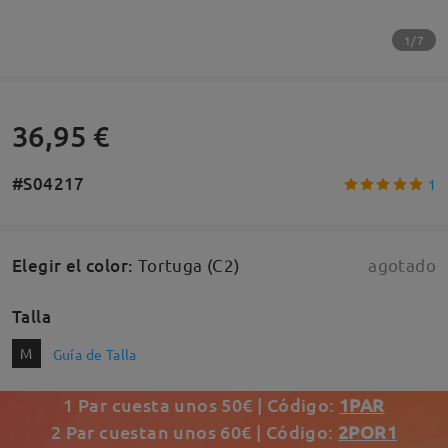
1/7
36,95 €
#S04217
1
Elegir el color
:
Tortuga (C2)
agotado
Talla
M
Guía de Talla
1 Par cuesta unos 50€ | Código:
1PAR
2 Par cuestan unos 60€ | Código:
2POR1