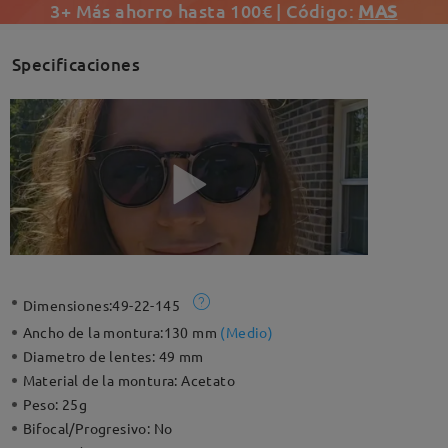
3+ Más ahorro hasta 100€ | Código:
MAS
Specificaciones
Dimensiones:
49-22-145
Ancho de la montura:
130 mm
(
Medio
)
Diametro de lentes:
49 mm
Material de la montura:
Acetato
Peso:
25g
Bifocal/Progresivo:
No