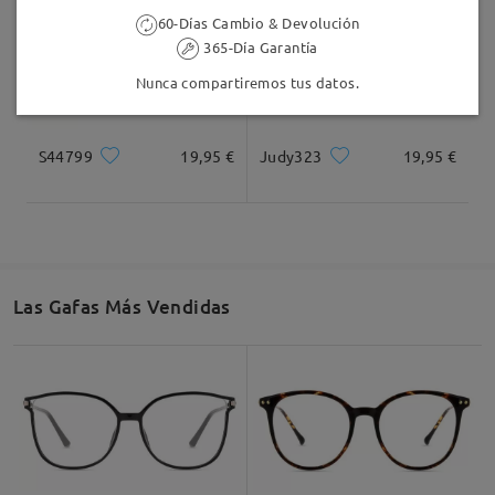
60-Días Cambio & Devolución
365-Día Garantía
Nunca compartiremos tus datos.
S44799
19,95 €
Judy323
19,95 €
Las Gafas Más Vendidas