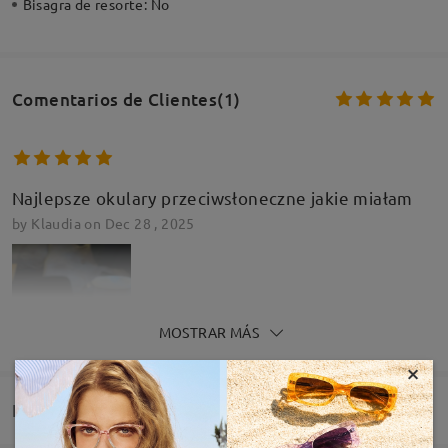
Bisagra de resorte:
No
Comentarios de Clientes(1)
Najlepsze okulary przeciwsłoneczne jakie miałam
by
Klaudia
on
Dec 28 , 2025
MOSTRAR MÁS
×
Entrega