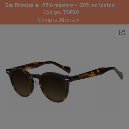
2as Rebajas 🔥 -99% máximo + -20% en lentes
|
Código:
TOP20
Compra Ahora >