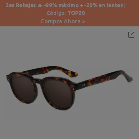
2as Rebajas 🔥 -99% máximo + -20% en lentes
|
Código:
TOP20
Compra Ahora >