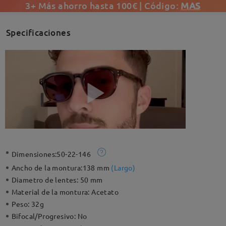
3+ Más ahorro hasta 100€ | Código:
MAS
Specificaciones
Dimensiones:
50-22-146
Ancho de la montura:
138 mm
(
Largo
)
Diametro de lentes:
50 mm
Material de la montura:
Acetato
Peso:
32g
Bifocal/Progresivo:
No