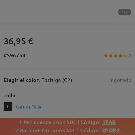
1/7
36,95 €
#S96758
3
Elegir el color
:
Tortuga (C2)
agotado
Talla
L
Guía de Talla
1 Par cuesta unos 50€ | Código:
1PAR
2 Par cuestan unos 60€ | Código:
2POR1