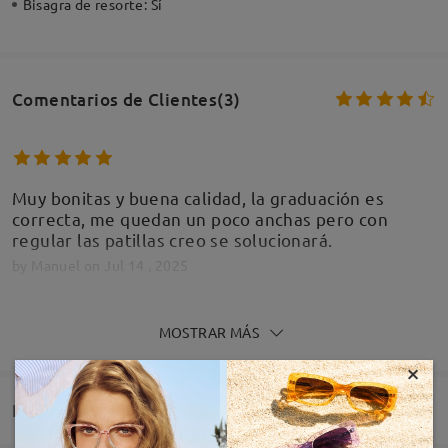
Bisagra de resorte:
Sí
Comentarios de Clientes(3)
Muy bonitas y buena calidad, la graduación es
correcta, me quedan un poco anchas pero con
regular las patillas creo se solucionará.
by
Manuel
on
Jul 14 , 2025
MOSTRAR MÁS
Leer todos los
×
comentarios
Deje su comentario
Entrega