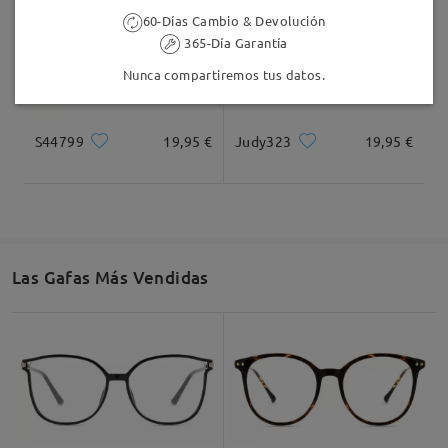
60-Días Cambio & Devolución
365-Día Garantía
Nunca compartiremos tus datos.
S44799
19,95 €
Judy323
19,95 €
Las Gafas Más Vendidas