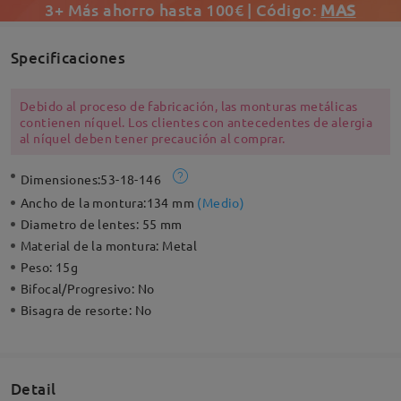
3+ Más ahorro hasta 100€ | Código:
MAS
Specificaciones
Debido al proceso de fabricación, las monturas metálicas
contienen níquel. Los clientes con antecedentes de alergia
al níquel deben tener precaución al comprar.
Dimensiones:
53-18-146
Ancho de la montura:
134 mm
(
Medio
)
Diametro de lentes:
55 mm
Material de la montura:
Metal
Peso:
15g
Bifocal/Progresivo:
No
Bisagra de resorte:
No
Detail