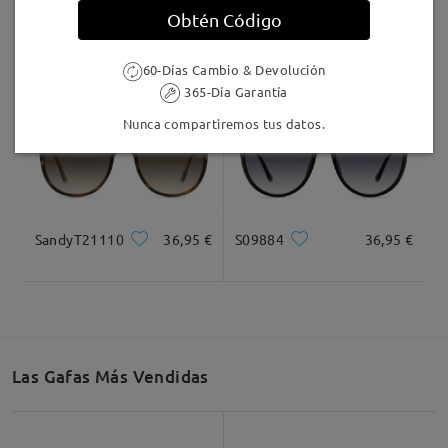
Obtén Código
ST945
19,95 €
ST0165
19,95 €
60-Días Cambio & Devolución
365-Día Garantía
Nunca compartiremos tus datos.
SandyT21110
36,95 €
S09884
36,95 €
Las Gafas Más Vendidas