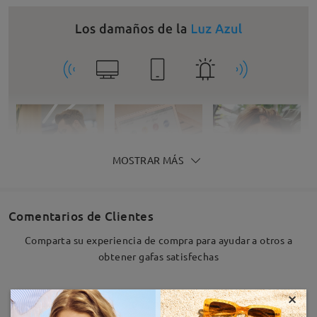
MOSTRAR MÁS
Comentarios de Clientes
Comparta su experiencia de compra para ayudar a otros a
obtener gafas satisfechas
×
Deje su comentario