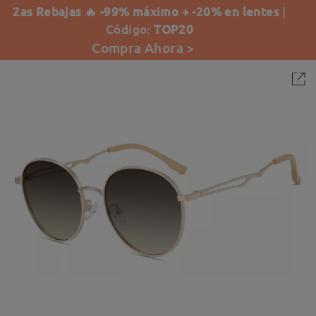
2as Rebajas 🔥 -99% máximo + -20% en lentes
|
Código:
TOP20
Compra Ahora >