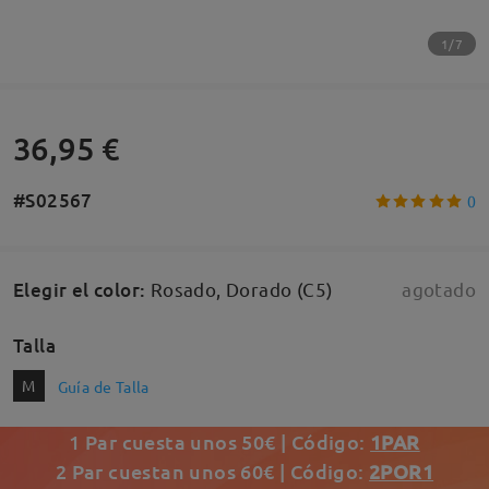
1/7
36,95 €
#S02567
0
Elegir el color
:
Rosado, Dorado (C5)
agotado
Talla
M
Guía de Talla
1 Par cuesta unos 50€ | Código:
1PAR
2 Par cuestan unos 60€ | Código:
2POR1