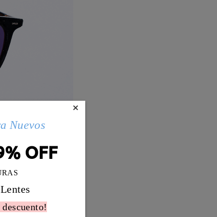
×
ra Nuevos
9% OFF
URAS
 Lentes
 descuento!