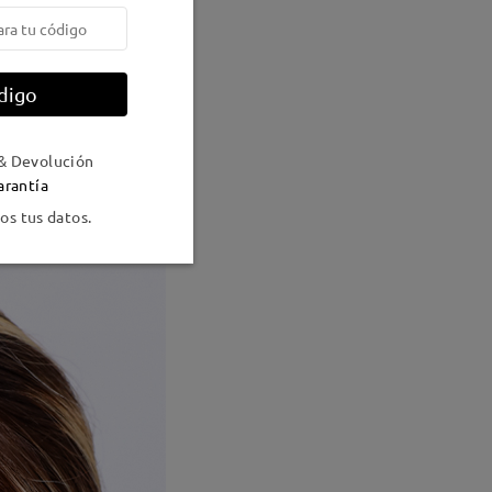
digo
& Devolución
arantía
s tus datos.