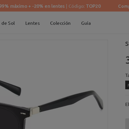
Comp
-99% máximo + -20% en lentes
| Código:
TOP20
 de Sol
Lentes
Colección
Guía
S
Ta
E