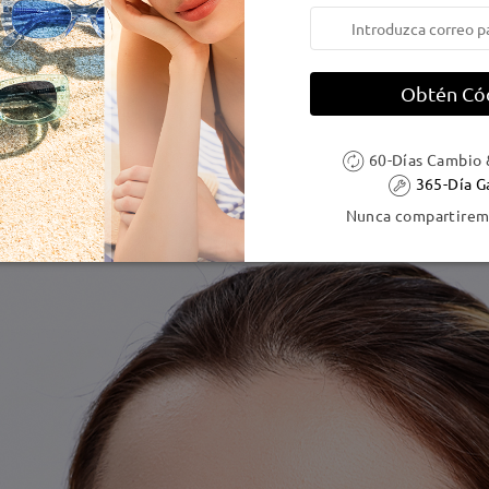
Obtén Có
60-Días Cambio 
365-Día G
Nunca compartiremo