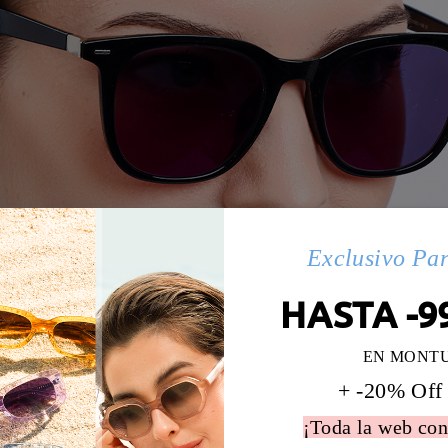
Exclusivo Pa
HASTA -9
EN MONT
+ -20% Off
¡Toda la web con