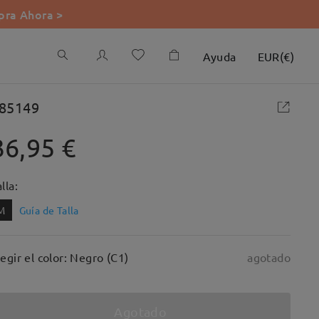
ra Ahora >
Ayuda
EUR
(
€
)
85149
36,95 €
lla:
M
Guía de Talla
legir el color: Negro (C1)
agotado
Agotado