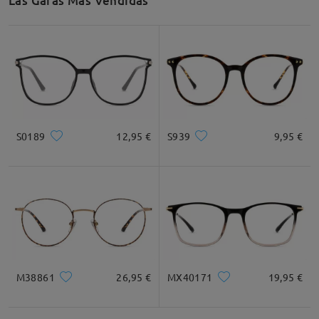
Las Gafas Más Vendidas
S0189
12,95 €
S939
9,95 €
M38861
26,95 €
MX40171
19,95 €