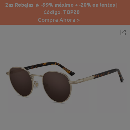
2as Rebajas 🔥 -99% máximo + -20% en lentes
|
Código:
TOP20
Compra Ahora >