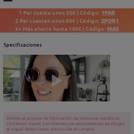
1 Par cuesta unos 50€ | Código:
1PAR
2 Par cuestan unos 60€ | Código:
2POR1
3+ Más ahorro hasta 100€ | Código:
MAS
Specificaciones
Debido al proceso de fabricación, las monturas metálicas
contienen níquel. Los clientes con antecedentes de alergia
al níquel deben tener precaución al comprar.