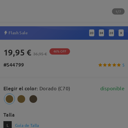
1/7
Flash Sale
2
D
04
20
8
:
:
:
19,95 €
46% OFF
36,95 €
#S44799
5
Elegir el color
:
Dorado (C70)
disponible
Talla
L
Guía de Talla