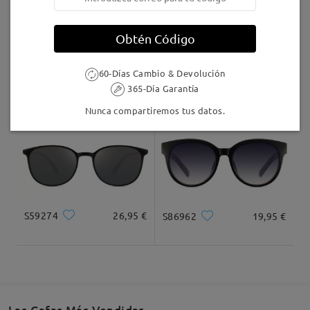
Llegado
Obtén Código
60-Días Cambio & Devolución
S06338
19,95 €
S42386
19,95 €
365-Día Garantía
Nunca compartiremos tus datos.
S59274
26,95 €
S86962
19,95 €