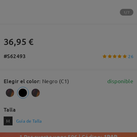
1/7
36,95 €
#S62493
26
Elegir el color
:
Negro (C1)
disponible
Talla
M
Guía de Talla
1 Par cuesta unos 50€ | Código:
1PAR