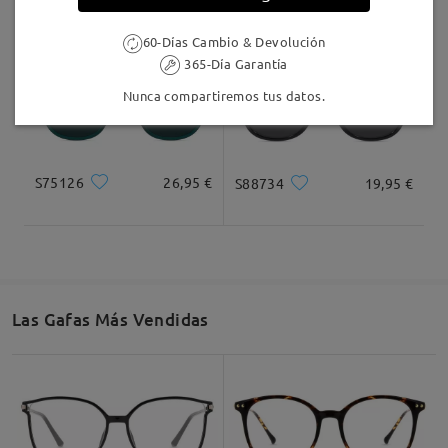
60-Días Cambio & Devolución
365-Día Garantía
Nunca compartiremos tus datos.
S75126
26,95 €
S88734
19,95 €
Las Gafas Más Vendidas