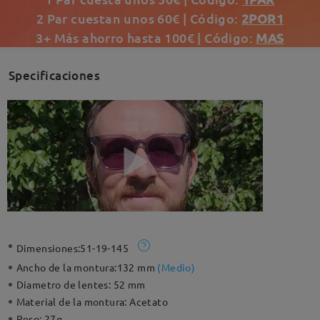
2 Par cuestan unos 60€ | Código:
2POR1
3+ Más ahorro hasta 100€ | Código:
MAS
Specificaciones
Dimensiones:
51-19-145
Ancho de la montura:
132 mm
(
Medio
)
Diametro de lentes:
52 mm
Material de la montura:
Acetato
Peso:
27g