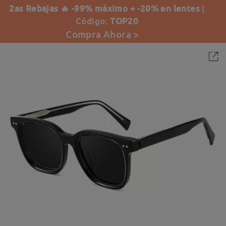
2as Rebajas 🔥 -99% máximo + -20% en lentes
|
Código:
TOP20
Compra Ahora >