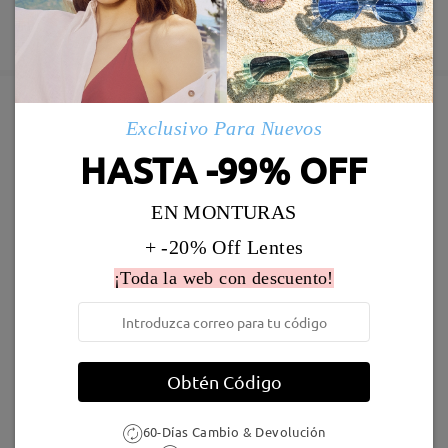
Fabricación
Garantía de 365 días
Descubrir Más
5-7 días laborales
detalles
Enviado
Exclusivo Para Nuevos
Marcos Similares
HASTA -99% OFF
Envío
5-7 días laborales
detalles
EN MONTURAS
+ -20% Off Lentes
Llegado
¡Toda la web con descuento!
S52617
19,95 €
S23850
16,95 €
Obtén Código
60-Días Cambio & Devolución