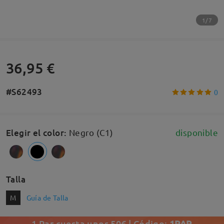
1/7
36,95 €
#S62493
0
Elegir el color
:
Negro (C1)
disponible
Talla
M
Guía de Talla
1 Par cuesta unos 50€ | Código:
1PAR