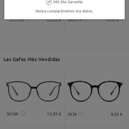
365-Día Garantía
Nunca compartiremos tus datos.
S75126
26,95 €
S88734
19,95 €
Las Gafas Más Vendidas
S0189
12,95 €
S939
9,95 €