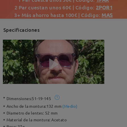
2 Par cuestan unos 60€ | Código:
2POR1
3+ Más ahorro hasta 100€ | Código:
MAS
Specificaciones
Dimensiones:
51-19-145
Ancho de la montura:
132 mm
(
Medio
)
Diametro de lentes:
52 mm
Material de la montura:
Acetato
Peso:
27g