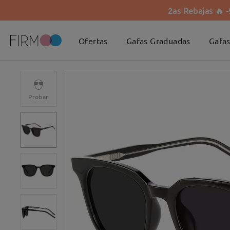
2as Rebajas 🔥 
Ofertas
Gafas Graduadas
Gafas
Probar