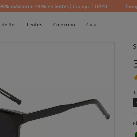
Comp
-99% máximo + -20% en lentes
| Código:
TOP20
 de Sol
Lentes
Colección
Guía
S
Ta
E