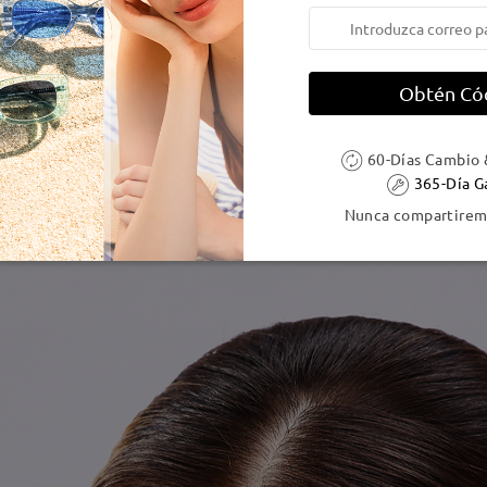
Obtén Có
60-Días Cambio 
365-Día G
Nunca compartiremo