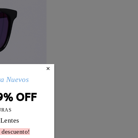
×
ra Nuevos
9% OFF
URAS
 Lentes
 descuento!