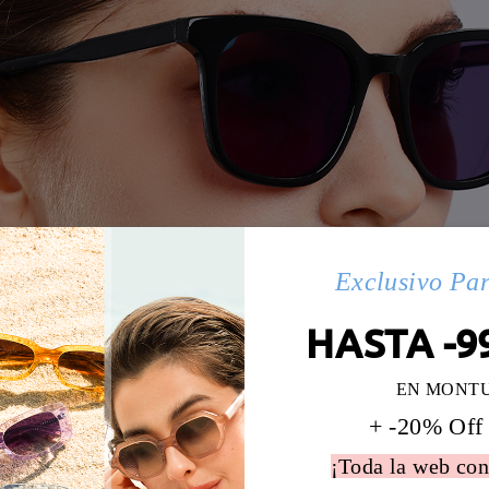
Exclusivo Pa
HASTA -9
EN MONT
+ -20% Off
¡Toda la web con