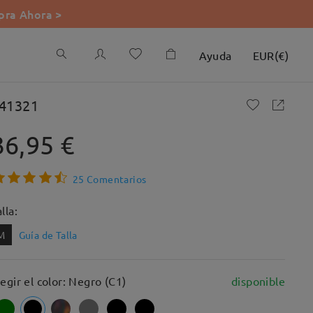
ra Ahora >
Ayuda
EUR
(
€
)
41321
36,95 €
25 Comentarios
lla:
M
Guía de Talla
legir el color: Negro (C1)
disponible