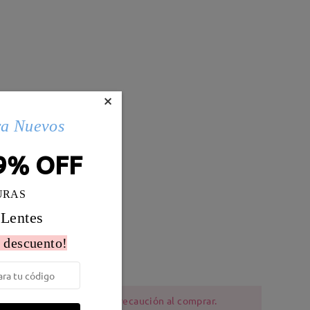
×
ra Nuevos
9% OFF
URAS
 Lentes
Peso:
17g
 descuento!
al
ia al níquel deben tener precaución al comprar.