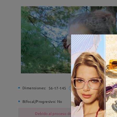
Dimensiones:
Ancho de
56-17-145
Bifocal/Progresivo:
No
Bisagra d
Debido al proceso de fabricación, las monturas