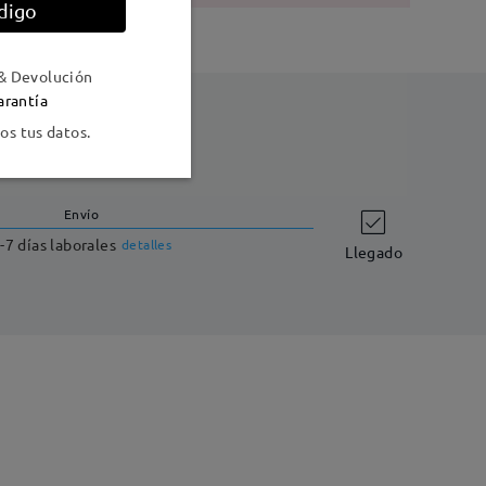
digo
& Devolución
arantía
s tus datos.
Envío
-7 días laborales
detalles
Llegado