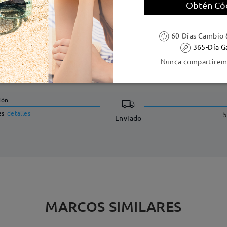
Obtén Có
60-Días Cambio 
365-Día G
Nunca compartiremo
DELIVERY
ión
es
detalles
5
Enviado
MARCOS SIMILARES