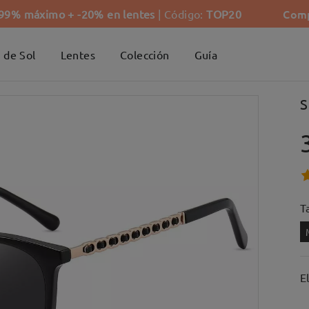
Comp
-99% máximo + -20% en lentes
| Código:
TOP20
 de Sol
Lentes
Colección
Guía
S
Ta
E