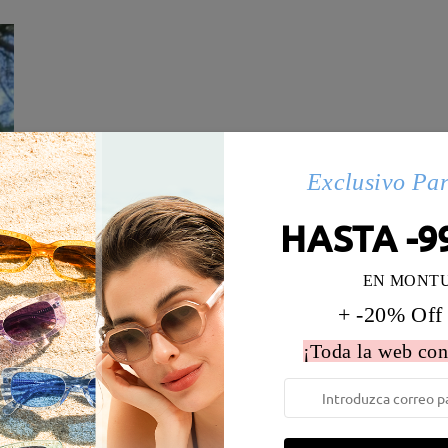
Exclusivo Pa
HASTA -9
EN MONT
+ -20% Off
 la montura:
134 mm
(
Medio
)
Diametro de lentes:
56 mm
¡Toda la web con
e resorte:
No
Material de la montura:
Tr ,Met
 metálicas contienen níquel. Los clientes con antecedentes de alerg