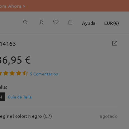
ra Ahora >
Ayuda
EUR
(
€
)
14163
36,95 €
5 Comentarios
lla:
M
Guía de Talla
legir el color: Negro (C7)
agotado