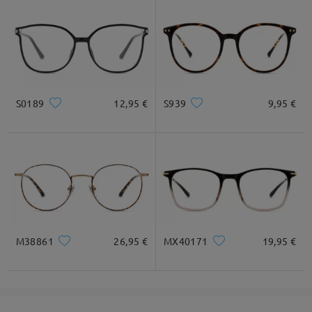
Leer todos los
comentarios
Deje su comentario
S0189
12,95 €
S939
9,95 €
M38861
26,95 €
MX40171
19,95 €