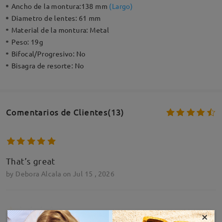
Ancho de la montura:
138 mm
(
Largo
)
Diametro de lentes:
61 mm
Material de la montura:
Metal
Peso:
19g
Bifocal/Progresivo:
No
Bisagra de resorte:
No
Comentarios de Clientes(13)
That’s great
by
Debora Alcala
on
Jul 15 , 2026
×