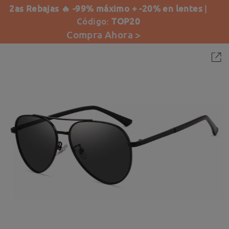
2as Rebajas 🔥 -99% máximo + -20% en lentes
|
Código:
TOP20
Compra Ahora >