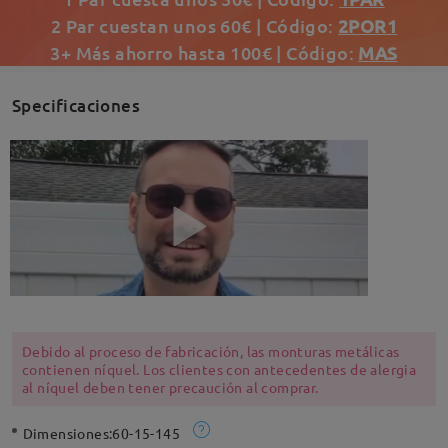
2 Par cuestan unos 60€ | Código:
2POR1
3+ Más ahorro hasta 100€ | Código:
MAS
Specificaciones
Debido al proceso de fabricación, las monturas metálicas
contienen níquel. Los clientes con antecedentes de alergia
al níquel deben tener precaución al comprar.
Dimensiones:
60-15-145