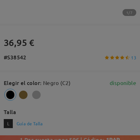
1/7
36,95 €
#S38542
13
Elegir el color
:
Negro (C2)
disponible
Talla
L
Guía de Talla
1 Par cuesta unos 50€ | Código:
1PAR