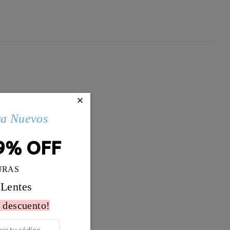
×
ra Nuevos
9% OFF
URAS
 Lentes
 descuento!
Peso:
15g