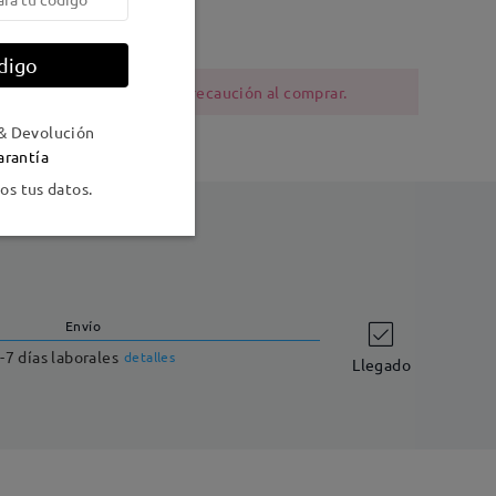
digo
ia al níquel deben tener precaución al comprar.
& Devolución
arantía
s tus datos.
Envío
-7 días laborales
detalles
Llegado