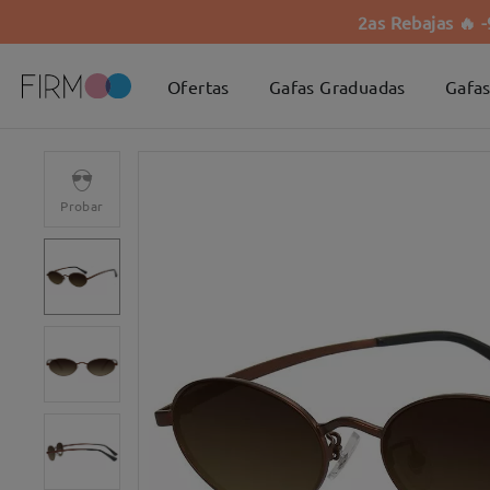
2as Rebajas 🔥 
Ofertas
Gafas Graduadas
Gafas
Probar