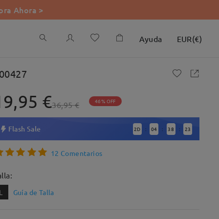
ra Ahora >
Ayuda
EUR
(
€
)
00427
19,95 €
46% OFF
36,95 €
Flash Sale
2
D
04
38
22
:
:
:
12 Comentarios
lla:
L
Guía de Talla