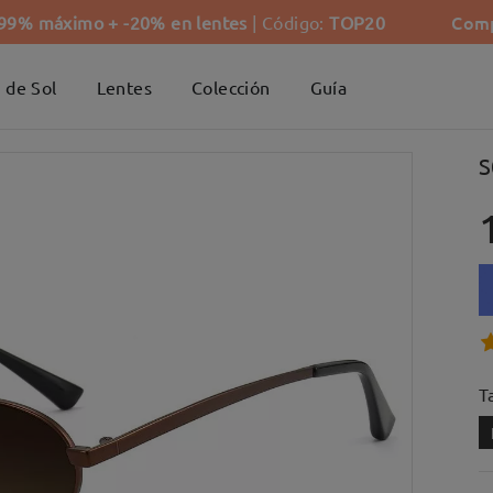
Comp
-99% máximo + -20% en lentes
| Código:
TOP20
 de Sol
Lentes
Colección
Guía
S
Ta