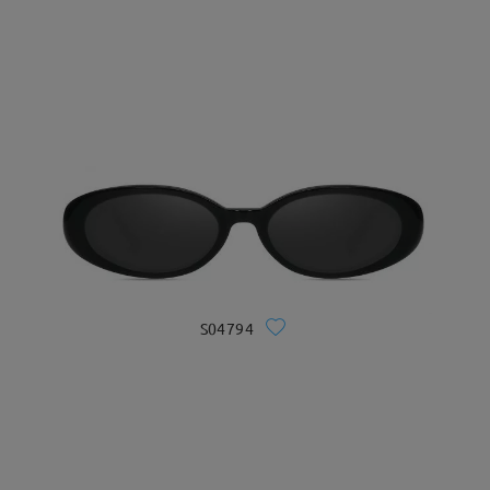
S04794