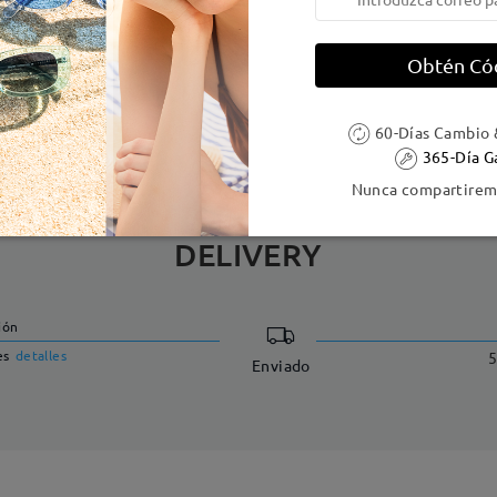
e resorte:
No
Material de la montura:
Metal
Obtén Có
 metálicas contienen níquel. Los clientes con antecedentes de alerg
60-Días Cambio 
365-Día G
Nunca compartiremo
DELIVERY
ión
es
detalles
5
Enviado