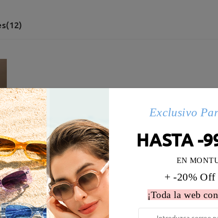
s(12)
Exclusivo Pa
HASTA -9
EN MONT
+ -20% Off
¡Toda la web con
 la montura:
136 mm
(
Largo
)
Diametro de lentes:
55 mm