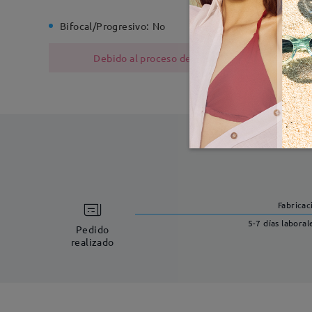
Bifocal/Progresivo:
No
Bisagra d
Debido al proceso de fabricación, las monturas
Fabricac
5-7 días laboral
Pedido
realizado