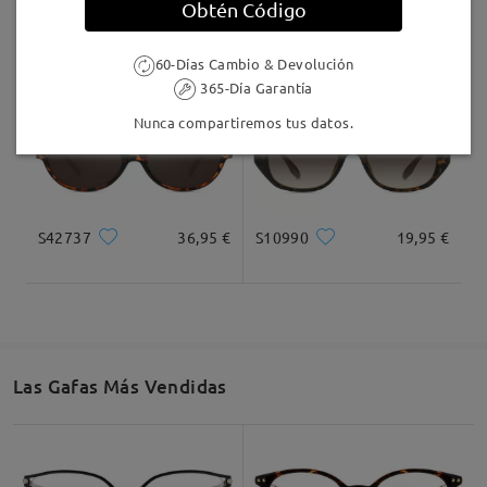
Obtén Código
S04794
36,95 €
S10243
36,95 €
60-Días Cambio & Devolución
365-Día Garantía
Nunca compartiremos tus datos.
S42737
36,95 €
S10990
19,95 €
Las Gafas Más Vendidas