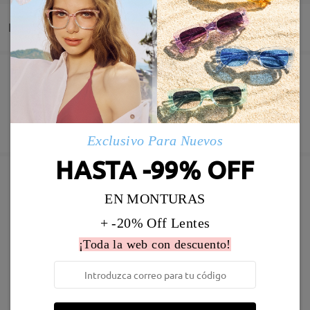
Entrega
Pedido realizado
Revestimiento resistente a arañazo incluído
60 días de garantía de devolución y cambio
Fabricación
Garantía de 365 días
Descubrir Más
Exclusivo Para Nuevos
5-7 días laborales
detalles
HASTA -99% OFF
Enviado
EN MONTURAS
Marcos Similares
Envío
+ -20% Off Lentes
5-7 días laborales
detalles
¡Toda la web con descuento!
Llegado