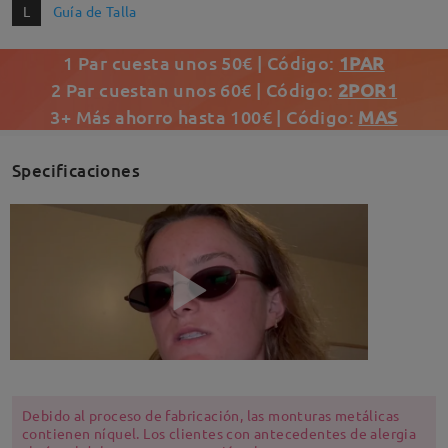
L
Guía de Talla
1 Par cuesta unos 50€ | Código:
1PAR
2 Par cuestan unos 60€ | Código:
2POR1
3+ Más ahorro hasta 100€ | Código:
MAS
Specificaciones
Debido al proceso de fabricación, las monturas metálicas
contienen níquel. Los clientes con antecedentes de alergia