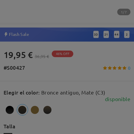
1/7
Flash Sale
3
D
21
44
1
:
:
:
19,95 €
46% OFF
36,95 €
#S00427
0
Elegir el color
:
Bronce antiguo, Mate (C3)
disponible
Talla