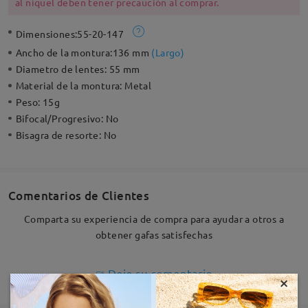
al níquel deben tener precaución al comprar.
Dimensiones:
55-20-147
Ancho de la montura:
136 mm
(
Largo
)
Diametro de lentes:
55 mm
Material de la montura:
Metal
Peso:
15g
Bifocal/Progresivo:
No
Bisagra de resorte:
No
Comentarios de Clientes
Comparta su experiencia de compra para ayudar a otros a
obtener gafas satisfechas
Deje su comentario
×