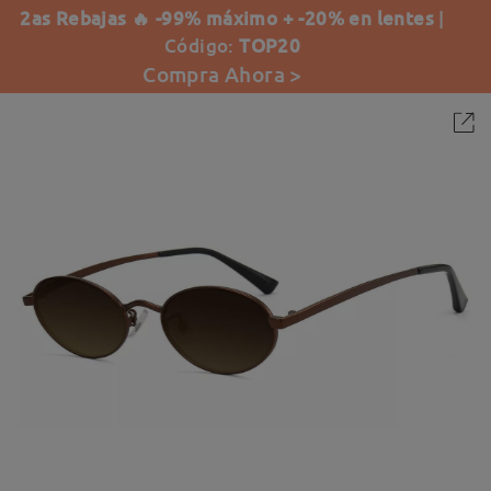
2as Rebajas 🔥 -99% máximo + -20% en lentes
|
Código:
TOP20
Compra Ahora >