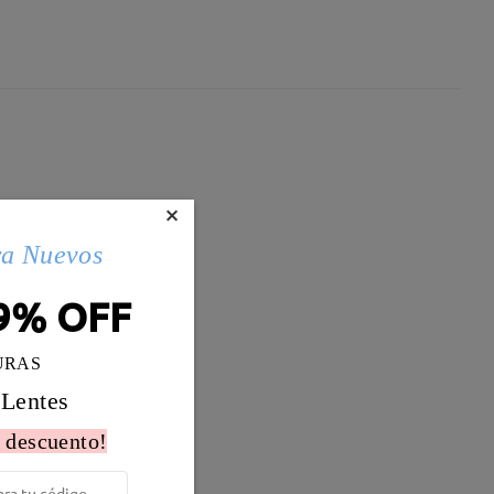
×
ra Nuevos
9% OFF
URAS
 Lentes
 descuento!
Peso:
15g