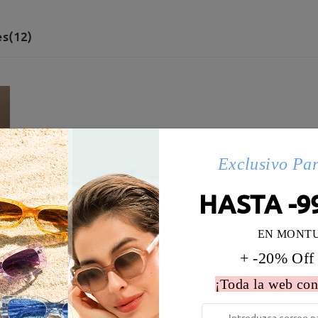
s(12)
Exclusivo Pa
HASTA -9
EN MONT
+ -20% Off
¡Toda la web con
 la montura:
136 mm
(
Largo
)
Diametro de lentes:
55 mm