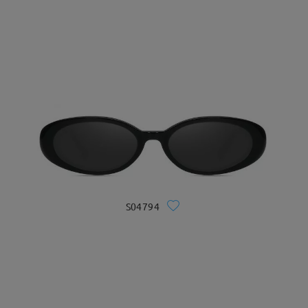
S04794