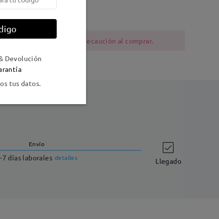
digo
ia al níquel deben tener precaución al comprar.
& Devolución
arantía
s tus datos.
Envío
-7 días laborales
detalles
Llegado