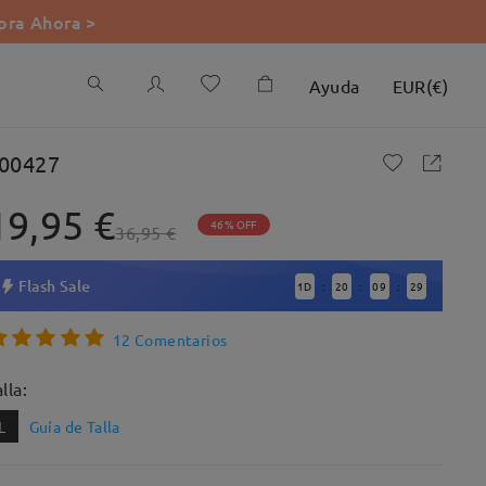
ra Ahora >
Ayuda
EUR
(
€
)
00427
19,95 €
46% OFF
36,95 €
Flash Sale
1
D
20
09
28
:
:
:
12 Comentarios
lla:
L
Guía de Talla