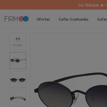
2as Rebajas 🔥 
Ofertas
Gafas Graduadas
Gafas
Probar