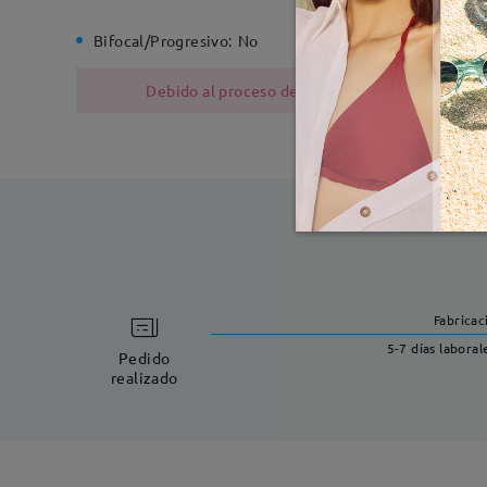
Bifocal/Progresivo:
No
Bisagra d
Debido al proceso de fabricación, las monturas
Fabricac
5-7 días laboral
Pedido
realizado