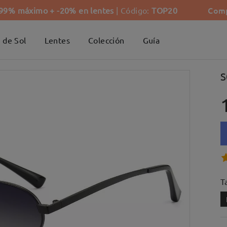
Comp
-99% máximo + -20% en lentes
| Código:
TOP20
 de Sol
Lentes
Colección
Guía
S
Ta