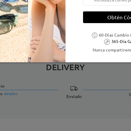
e resorte:
No
Material de la montura:
Metal
Obtén Có
 metálicas contienen níquel. Los clientes con antecedentes de alerg
60-Días Cambio 
365-Día G
Nunca compartiremo
DELIVERY
ión
es
detalles
5
Enviado