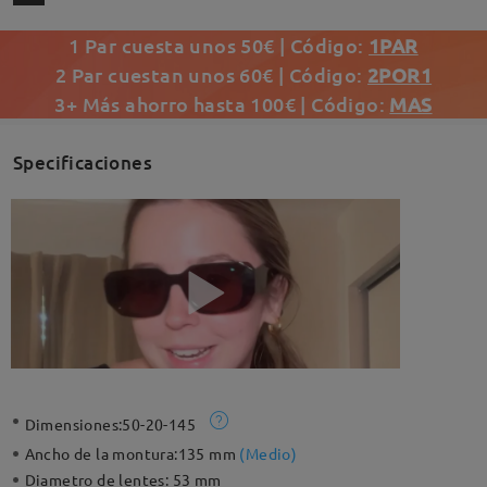
1 Par cuesta unos 50€ | Código:
1PAR
2 Par cuestan unos 60€ | Código:
2POR1
3+ Más ahorro hasta 100€ | Código:
MAS
Specificaciones
Dimensiones:
50-20-145
Ancho de la montura:
135 mm
(
Medio
)
Diametro de lentes:
53 mm