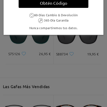
Obtén Código
S52617
19,95 €
S23850
16,95 €
60-Días Cambio & Devolución
365-Día Garantía
Nunca compartiremos tus datos.
S75126
26,95 €
S88734
19,95 €
Las Gafas Más Vendidas