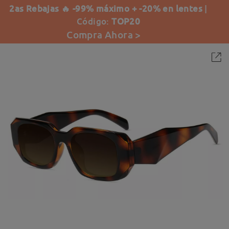
2as Rebajas 🔥 -99% máximo + -20% en lentes
|
Código:
TOP20
Compra Ahora >