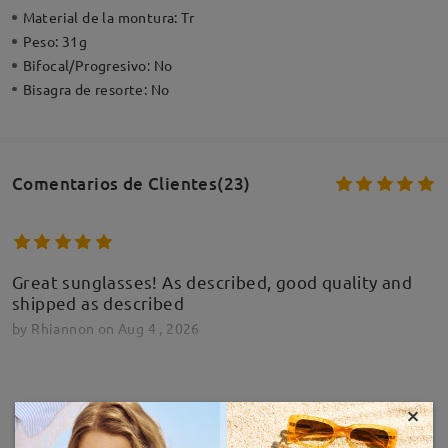
Material de la montura:
Tr
Peso:
31g
Bifocal/Progresivo:
No
Bisagra de resorte:
No
Comentarios de Clientes(23)
Great sunglasses! As described, good quality and
shipped as described
by
Rhiannon
on
Aug 4 , 2026
×
MOSTRAR MÁS
Absolutely love these sunglasses !!! Many