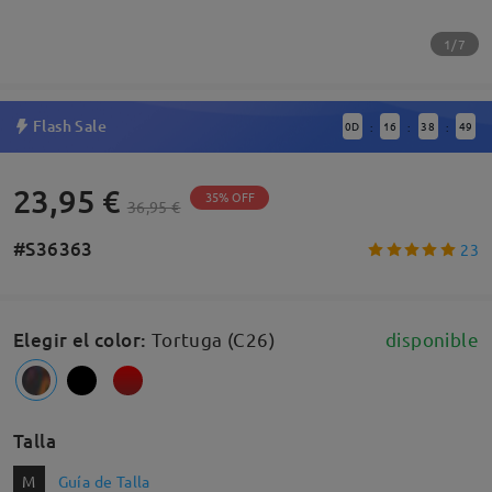
1/7
Flash Sale
0
D
16
38
48
:
:
:
23,95 €
35% OFF
36,95 €
#S36363
23
Elegir el color
:
Tortuga (C26)
disponible
Talla
M
Guía de Talla