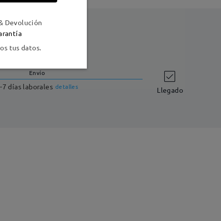
& Devolución
arantía
s tus datos.
Envío
-7 días laborales
detalles
Llegado