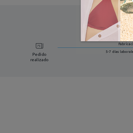
Fabricac
5-7 días laboral
Pedido
realizado