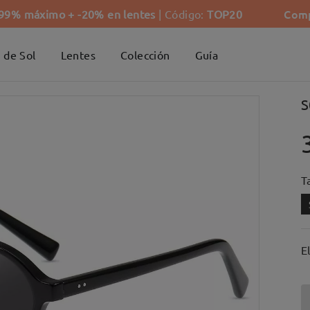
Comp
-99% máximo + -20% en lentes
| Código:
TOP20
 de Sol
Lentes
Colección
Guía
S
Ta
E