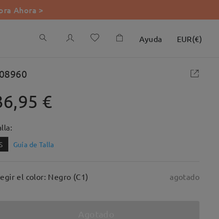
ra Ahora >
Ayuda
EUR
(
€
)
08960
36,95 €
lla:
S
Guía de Talla
legir el color: Negro (C1)
agotado
Agotado