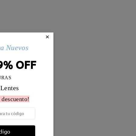
×
ra Nuevos
9% OFF
URAS
 Lentes
 descuento!
Peso:
22g
o
digo