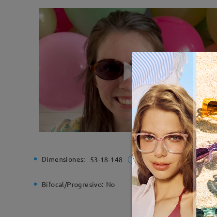
Dimensiones:
Ancho de
53-18-148
Bifocal/Progresivo:
No
Bisagra d