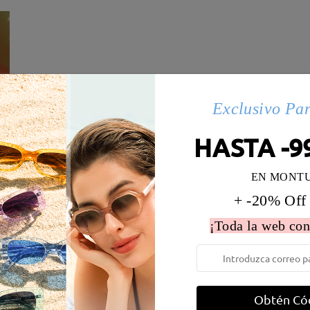
Exclusivo Pa
HASTA -9
EN MONT
+ -20% Off
¡Toda la web con
 la montura:
128 mm
(
Paqueño
)
Diametro de lentes:
53 mm
e resorte:
No
Material de la montura:
Acetat
Obtén Có