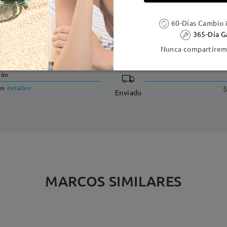
60-Días Cambio 
365-Día G
DELIVERY
Nunca compartiremo
ión
es
detalles
5
Enviado
MARCOS SIMILARES