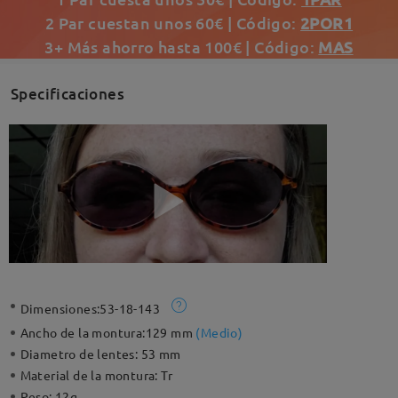
2 Par cuestan unos 60€ | Código:
2POR1
3+ Más ahorro hasta 100€ | Código:
MAS
Specificaciones
Dimensiones:
53-18-143
Ancho de la montura:
129 mm
(
Medio
)
Diametro de lentes:
53 mm
Material de la montura:
Tr
Peso:
12g