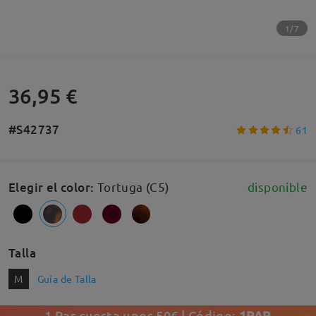
1/7
36,95 €
#S42737
61
Elegir el color
:
Tortuga (C5)
disponible
Talla
M
Guía de Talla
1 Par cuesta unos 50€ | Código:
1PAR