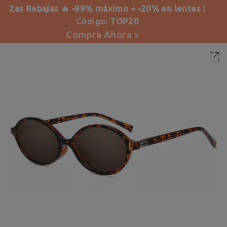
2as Rebajas 🔥 -99% máximo + -20% en lentes
|
Código:
TOP20
Compra Ahora >