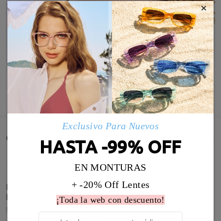
×
MOSTRAR MÁS
Exclusivo Para Nuevos
Comentarios de Clientes(61)
HASTA -99% OFF
EN MONTURAS
+ -20% Off Lentes
La graduación es perfecta y estas gafas son lo más,
las uso todos los días.
¡Toda la web con descuento!
by
Marta
on
Aug 2 , 2026