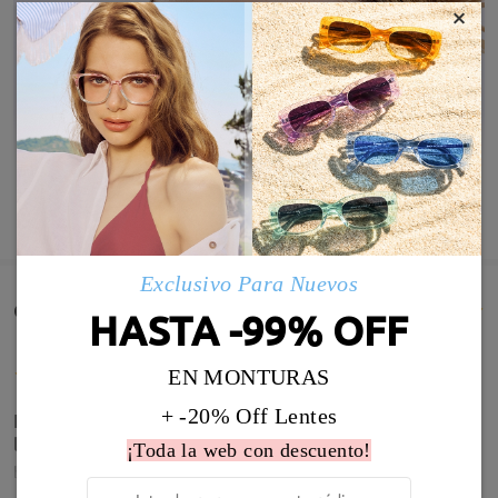
×
MOSTRAR MÁS
Exclusivo Para Nuevos
Comentarios de Clientes(61)
HASTA -99% OFF
EN MONTURAS
+ -20% Off Lentes
La graduación es perfecta y estas gafas son lo más,
las uso todos los días.
¡Toda la web con descuento!
by
Marta
on
Aug 2 , 2026