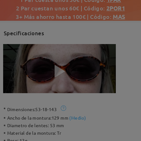
2 Par cuestan unos 60€ | Código:
2POR1
3+ Más ahorro hasta 100€ | Código:
MAS
Specificaciones
Dimensiones:
53-18-143
Ancho de la montura:
129 mm
(
Medio
)
Diametro de lentes:
53 mm
Material de la montura:
Tr
Peso:
12g