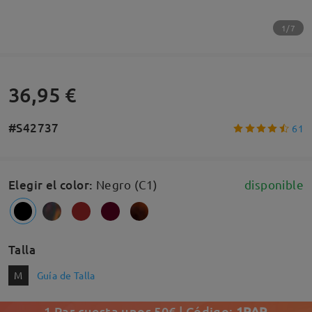
1/7
36,95 €
#S42737
61
Elegir el color
:
Negro (C1)
disponible
Talla
M
Guía de Talla
1 Par cuesta unos 50€ | Código:
1PAR