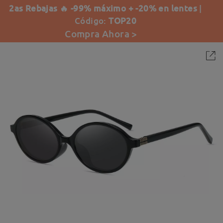
2as Rebajas 🔥 -99% máximo + -20% en lentes
|
Código:
TOP20
Compra Ahora >