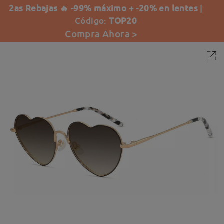
2as Rebajas 🔥 -99% máximo + -20% en lentes
|
Código:
TOP20
Compra Ahora >