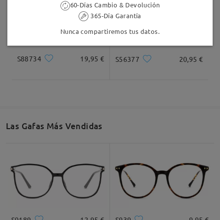
60-Días Cambio & Devolución
365-Día Garantía
Nunca compartiremos tus datos.
S88734
19,95 €
S56377
20,95 €
Las Gafas Más Vendidas
S0189
12,95 €
S939
9,95 €