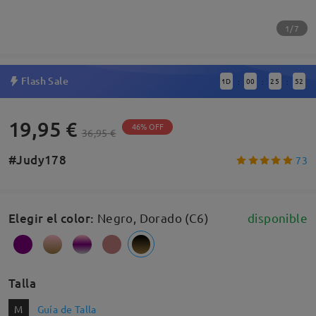
1/7
Flash Sale
1
D
00
25
51
:
:
:
19,95 €
46% OFF
36,95 €
#Judy178
73
Elegir el color
:
Negro, Dorado (C6)
disponible
Talla
M
Guía de Talla