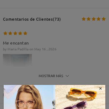
Comentarios de Clientes(73)
Me encantan
by
Maria Padilla
on
May 16 , 2026
MOSTRAR MÁS
×
Entrega