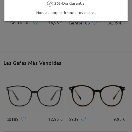
365-Día Garantía
Nunca compartiremos tus datos.
Gentle101
36,95 €
Gentle106
36,95 €
Las Gafas Más Vendidas
S0189
12,95 €
S939
9,95 €