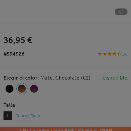
1/7
36,95 €
#S94926
36
Elegir el color
:
Mate, Chocolate (C2)
disponible
Talla
L
Guía de Talla
1 Par cuesta unos 50€ | Código:
1PAR