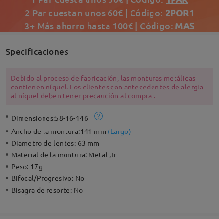
2 Par cuestan unos 60€ | Código:
2POR1
3+ Más ahorro hasta 100€ | Código:
MAS
Specificaciones
Debido al proceso de fabricación, las monturas metálicas
contienen níquel. Los clientes con antecedentes de alergia
al níquel deben tener precaución al comprar.
Dimensiones:
58-16-146
Ancho de la montura:
141 mm
(
Largo
)
Diametro de lentes:
63 mm
Material de la montura:
Metal ,Tr
Peso:
17g
Bifocal/Progresivo:
No
Bisagra de resorte:
No