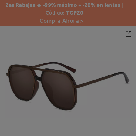
2as Rebajas 🔥 -99% máximo + -20% en lentes
|
Código:
TOP20
Compra Ahora >