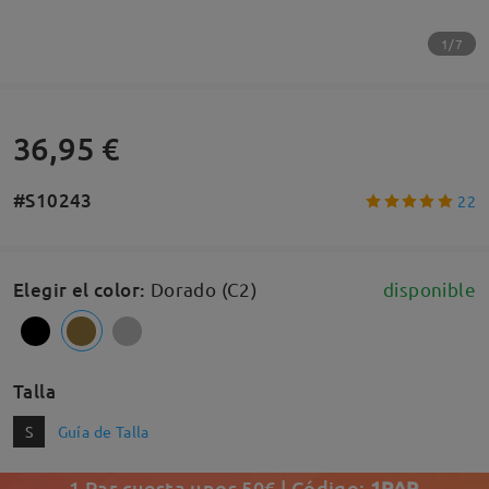
1/7
36,95 €
#S10243
22
Elegir el color
:
Dorado (C2)
disponible
Talla
S
Guía de Talla
1 Par cuesta unos 50€ | Código:
1PAR