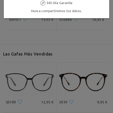
365-Día Garantía
Nunca compartiremos tus datos.
S00427
19,95 €
S10990
19,95 €
Las Gafas Más Vendidas
S0189
12,95 €
S939
9,95 €