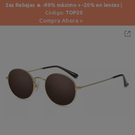
2as Rebajas 🔥 -99% máximo + -20% en lentes
|
Código:
TOP20
Compra Ahora >