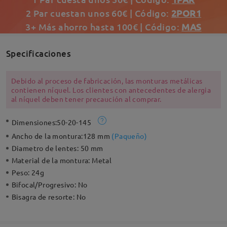
2 Par cuestan unos 60€ | Código:
2POR1
3+ Más ahorro hasta 100€ | Código:
MAS
Specificaciones
Debido al proceso de fabricación, las monturas metálicas
contienen níquel. Los clientes con antecedentes de alergia
al níquel deben tener precaución al comprar.
Dimensiones:
50-20-145
Ancho de la montura:
128 mm
(
Paqueño
)
Diametro de lentes:
50 mm
Material de la montura:
Metal
Peso:
24g
Bifocal/Progresivo:
No
Bisagra de resorte:
No