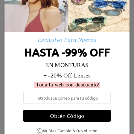
60 días de garantía de devolución y cambio
Fabricación
Garantía de 365 días
Descubrir Más
5-7 días laborales
detalles
Enviado
Exclusivo Para Nuevos
Marcos Similares
HASTA -99% OFF
Envío
5-7 días laborales
detalles
EN MONTURAS
+ -20% Off Lentes
Llegado
¡Toda la web con descuento!
S04794
36,95 €
S42737
36,95 €
Obtén Código
60-Días Cambio & Devolución