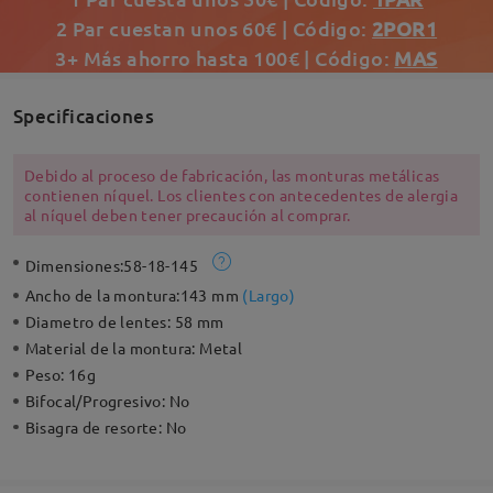
2 Par cuestan unos 60€ | Código:
2POR1
3+ Más ahorro hasta 100€ | Código:
MAS
Specificaciones
Debido al proceso de fabricación, las monturas metálicas
contienen níquel. Los clientes con antecedentes de alergia
al níquel deben tener precaución al comprar.
Dimensiones:
58-18-145
Ancho de la montura:
143 mm
(
Largo
)
Diametro de lentes:
58 mm
Material de la montura:
Metal
Peso:
16g
Bifocal/Progresivo:
No
Bisagra de resorte:
No