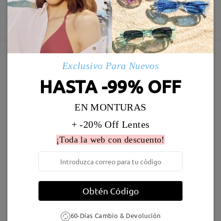
Deje su comentario
60 días de garantía de devolución y cambio
Fabricación
Garantía de 365 días
Descubrir Más
5-7 días laborales
detalles
Enviado
Exclusivo Para Nuevos
Marcos Similares
HASTA -99% OFF
Envío
5-7 días laborales
detalles
EN MONTURAS
+ -20% Off Lentes
Llegado
¡Toda la web con descuento!
S52617
19,95 €
S23850
16,95 €
Obtén Código
60-Días Cambio & Devolución