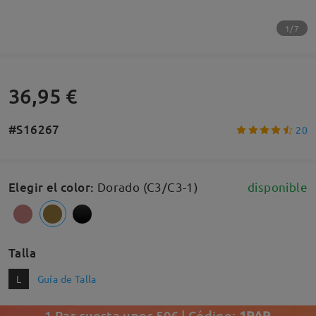
1/7
36,95 €
#S16267
20
Elegir el color
:
Dorado (C3/C3-1)
disponible
Talla
L
Guía de Talla
1 Par cuesta unos 50€ | Código:
1PAR