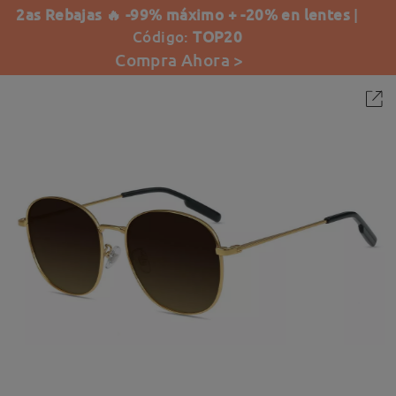
2as Rebajas 🔥 -99% máximo + -20% en lentes
|
Código:
TOP20
Compra Ahora >