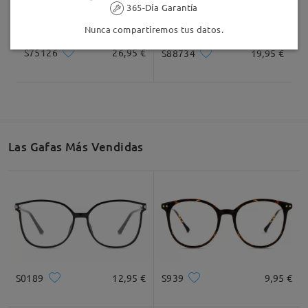
365-Día Garantía
Nunca compartiremos tus datos.
S75126
26,95 €
S88734
19,95 €
Las Gafas Más Vendidas
S0189
12,95 €
S939
9,95 €