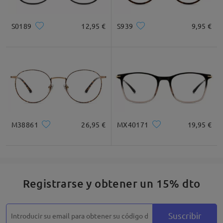
Cuadrada
Redondo
Corazón
Diamante
Ovalado
S0189
12,95 €
S939
9,95 €
* Solo Para Referencia
Descripción del Producto
M38861
26,95 €
MX40171
19,95 €
Registrarse y obtener un 15% dto
Suscribir