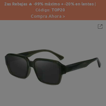
2as Rebajas 🔥 -99% máximo + -20% en lentes
|
Código:
TOP20
Compra Ahora >