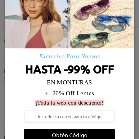
MOSTRAR MÁS
Comentarios de Clientes(56)
Exclusivo Para Nuevos
HASTA -99% OFF
Perfectas para mi hijo. Graduadas
by
Sonia Del Peso Mendoza
on
Aug 28 , 2025
EN MONTURAS
+ -20% Off Lentes
¡Toda la web con descuento!
Infomación de Modelo
MOSTRAR MÁS
Perfect for luxury vibes!
by
Lea
on
May 15 , 2025
Obtén Código
Entrega