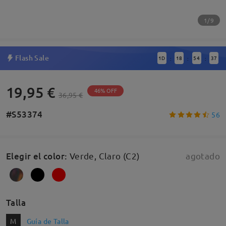
1/9
Flash Sale
1
D
18
54
37
:
:
:
19,95 €
46% OFF
36,95 €
#S53374
56
Elegir el color
:
Verde, Claro (C2)
agotado
Talla
M
Guía de Talla