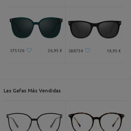
Ancho Total
Longitud de Patillas
133mm/ 5.24plg.
150mm/ 5.91plg.
S75126
26,95 €
S88734
19,95 €
Ancho de Cristal
Altura de Cristal
Ancho de Puente
54mm/ 2.13plg.
40mm/ 1.57plg.
18mm/ 0.71plg.
Las Gafas Más Vendidas
Recomendación de Rostro