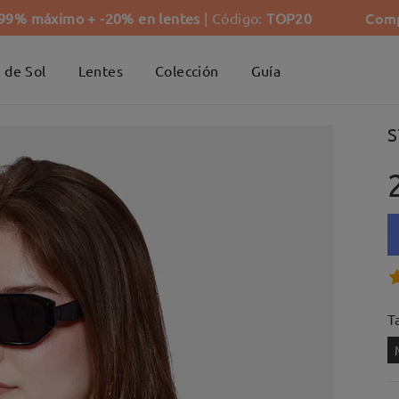
Comp
-99% máximo + -20% en lentes
| Código:
TOP20
 de Sol
Lentes
Colección
Guía
S
Ta