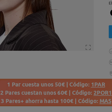
E
1 Par cuesta unos 50€ | Código:
1PAR
2 Pares cuestan unos 60€ | Código:
2POR1
3 Pares+ ahorra hasta 100€ | Código:
MAS