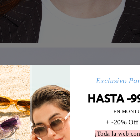
Exclusivo Pa
HASTA -9
EN MONT
+ -20% Off
¡Toda la web con