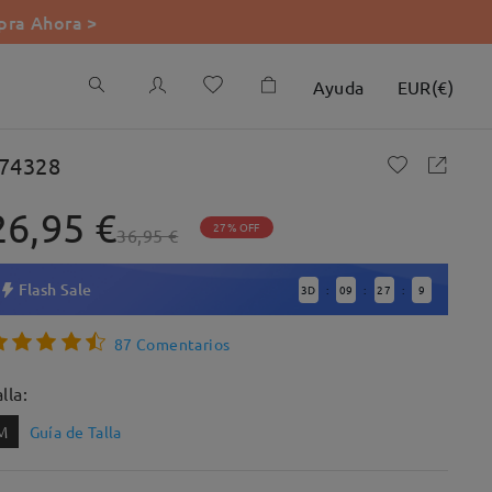
ra Ahora >
Ayuda
EUR
(
€
)
74328
26,95 €
27% OFF
36,95 €
Flash Sale
3
D
09
27
7
:
:
:
87 Comentarios
lla:
M
Guía de Talla