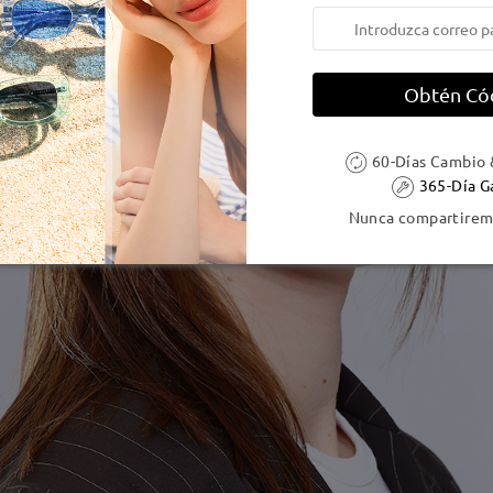
Obtén Có
60-Días Cambio 
365-Día G
Nunca compartiremo