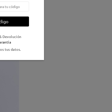
digo
& Devolución
arantía
s tus datos.