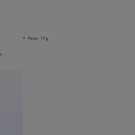
Peso:
17g
o