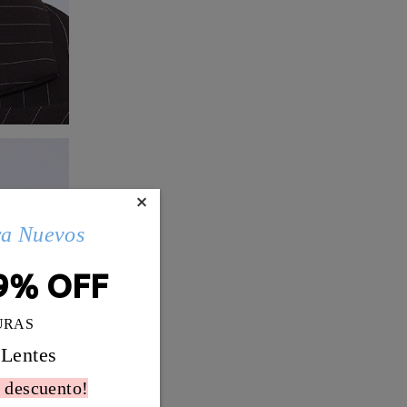
×
ra Nuevos
9% OFF
URAS
 Lentes
 descuento!