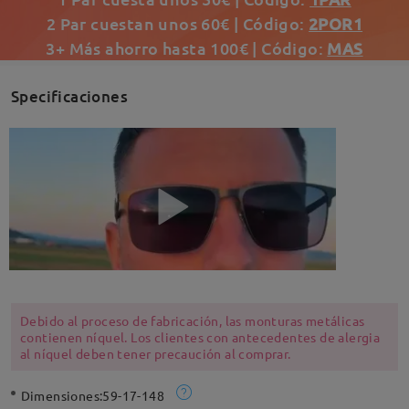
2 Par cuestan unos 60€ | Código:
2POR1
3+ Más ahorro hasta 100€ | Código:
MAS
Specificaciones
Debido al proceso de fabricación, las monturas metálicas
contienen níquel. Los clientes con antecedentes de alergia
al níquel deben tener precaución al comprar.
Dimensiones:
59-17-148