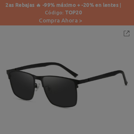
2as Rebajas 🔥 -99% máximo + -20% en lentes
|
Código:
TOP20
Compra Ahora >