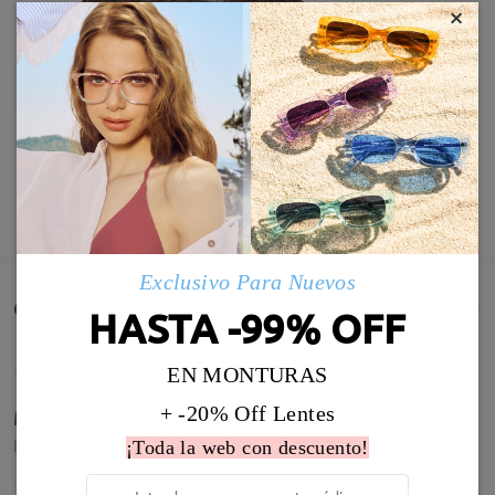
×
MOSTRAR MÁS
Exclusivo Para Nuevos
Comentarios de Clientes(26)
HASTA -99% OFF
EN MONTURAS
+ -20% Off Lentes
Muy bonitas todo perfecto
by
Alesandra Rodríguez
on
Dec 30 , 2025
¡Toda la web con descuento!