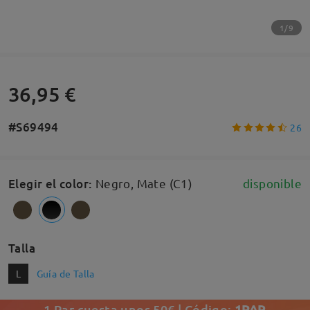
1/9
36,95 €
#S69494
26
Elegir el color
:
Negro, Mate (C1)
disponible
Talla
L
Guía de Talla
1 Par cuesta unos 50€ | Código:
1PAR