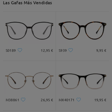
Las Gafas Más Vendidas
Ancho de Cristal
Altura de Cristal
Ancho de Puente
59mm/ 2.32plg.
44mm/ 1.73plg.
17mm/ 0.67plg.
Recomendación de Rostro
S0189
12,95 €
S939
9,95 €
Cuadrada
Redondo
Corazón
Diamante
Ovalado
* Solo Para Referencia
M38861
26,95 €
MX40171
19,95 €
Descripción del Producto