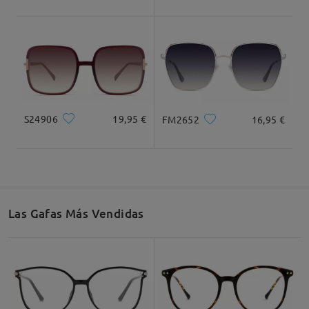
Gracias por confiar en Firmoo y por compartir tu
experiencia.
Leer todos los
comentarios
S24906
19,95 €
FM2652
16,95 €
Deje su comentario
Las Gafas Más Vendidas