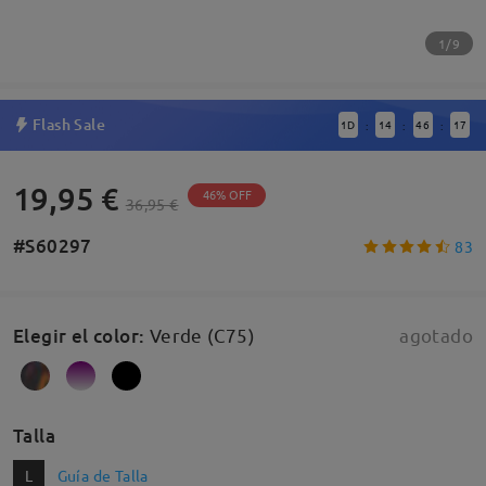
1/9
Flash Sale
1
D
14
46
17
:
:
:
19,95 €
46% OFF
36,95 €
#S60297
83
Elegir el color
:
Verde (C75)
agotado
Talla
L
Guía de Talla