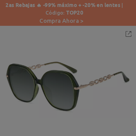
2as Rebajas 🔥 -99% máximo + -20% en lentes
|
Código:
TOP20
Compra Ahora >