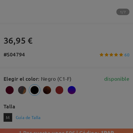
1/7
36,95 €
#S04794
60
Elegir el color
:
Negro (C1-F)
disponible
Talla
M
Guía de Talla
1 Par cuesta unos 50€ | Código:
1PAR