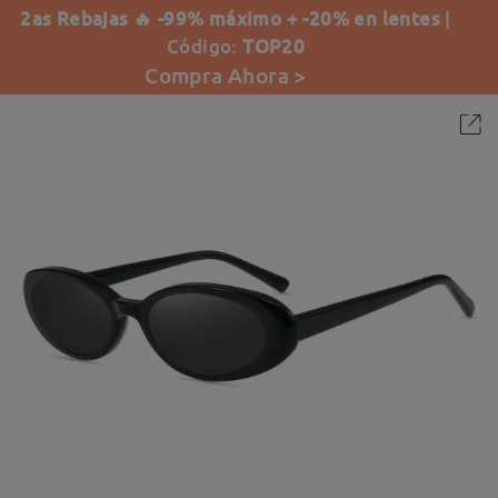
2as Rebajas 🔥 -99% máximo + -20% en lentes
|
Código:
TOP20
Compra Ahora >