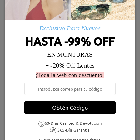
Enviado
Marcos Similares
Leer todos los
Exclusivo Para Nuevos
Envío
comentarios
5-7 días laborales
detalles
HASTA -99% OFF
Deje su comentario
EN MONTURAS
Llegado
+ -20% Off Lentes
¡Toda la web con descuento!
S10243
36,95 €
S42737
36,95 €
Obtén Código
60-Días Cambio & Devolución
365-Día Garantía
S00427
19,95 €
S10990
19,95 €
Nunca compartiremos tus datos.