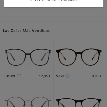
Las Gafas Más Vendidas
S0189
12,95 €
S939
9,95 €