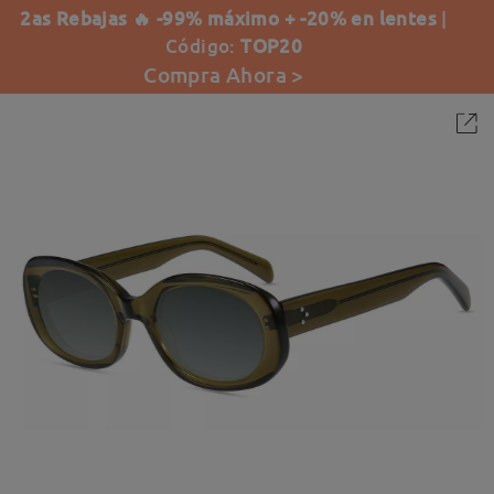
2as Rebajas 🔥 -99% máximo + -20% en lentes
|
Código:
TOP20
Compra Ahora >