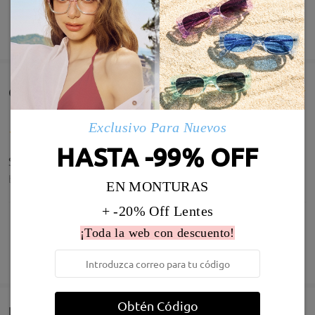
MOSTRAR MÁS
Comentarios de Clientes(43)
Exclusivo Para Nuevos
HASTA -99% OFF
Super bonitas! Recomiendo 100%
by
Marta
on
May 14 , 2026
EN MONTURAS
+ -20% Off Lentes
¡Toda la web con descuento!
Infomación de Modelo
MOSTRAR MÁS
Super bonitas, recomiendo mucho pedirlas
by
Marta
on
May 14 , 2026
Obtén Código
Entrega