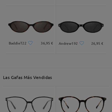
Ancho Total
Longitud de Patillas
127mm/ 5.00plg.
147mm/ 5.79plg.
BaddieT22
36,95 €
Andrew192
26,95 €
Ancho de Cristal
Altura de Cristal
Ancho de Puente
51mm/ 2.01plg.
38mm/ 1.50plg.
21mm/ 0.83plg.
Las Gafas Más Vendidas
Recomendación de Rostro