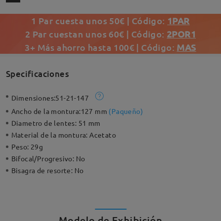
1 Par cuesta unos 50€ | Código:
1PAR
2 Par cuestan unos 60€ | Código:
2POR1
3+ Más ahorro hasta 100€ | Código:
MAS
Specificaciones
Dimensiones:
51-21-147
Ancho de la montura:
127 mm
(
Paqueño
)
Diametro de lentes:
51 mm
Material de la montura:
Acetato
Peso:
29g
Bifocal/Progresivo:
No
Bisagra de resorte:
No
Modelo de Exhibición