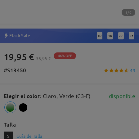
1/9
Flash Sale
1
D
16
27
36
:
:
:
19,95 €
46% OFF
36,95 €
#S13450
43
Elegir el color
:
Claro, Verde (C3-F)
disponible
Talla
S
Guía de Talla