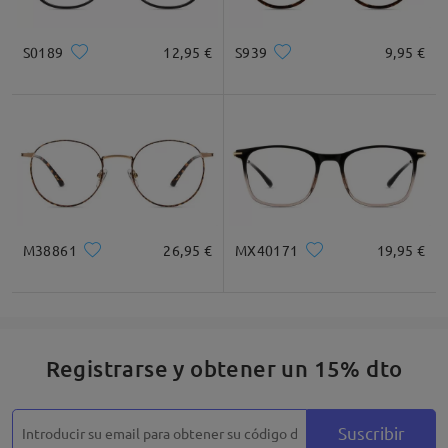
Cuadrada
Redondo
Corazón
Diamante
Ovalado
S0189
12,95 €
S939
9,95 €
* Solo Para Referencia
Descripción del Producto
M38861
26,95 €
MX40171
19,95 €
Registrarse y obtener un 15% dto
Suscribir