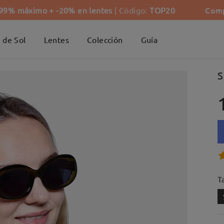
Comp
-99% máximo + -20% en lentes
| Código:
TOP20
 de Sol
Lentes
Colección
Guía
S
Ta