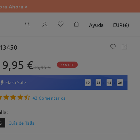
ra Ahora >
Ayuda
EUR
(
€
)
13450
19,95 €
46% OFF
36,95 €
Flash Sale
1
D
23
12
25
:
:
:
43 Comentarios
lla:
S
Guía de Talla