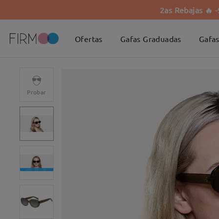
2as Rebajas 🔥 
Ofertas
Gafas Graduadas
Gafas
Probar