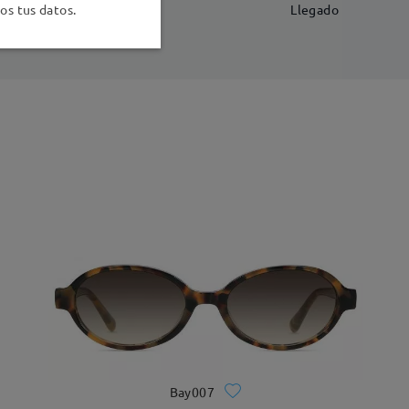
-7 días laborales
detalles
s tus datos.
Llegado
Bay007