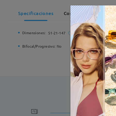
Specificaciones
Comentarios de Cliente
Dimensiones:
Ancho de
51-21-147
Bifocal/Progresivo:
No
Bisagra d
Fabricac