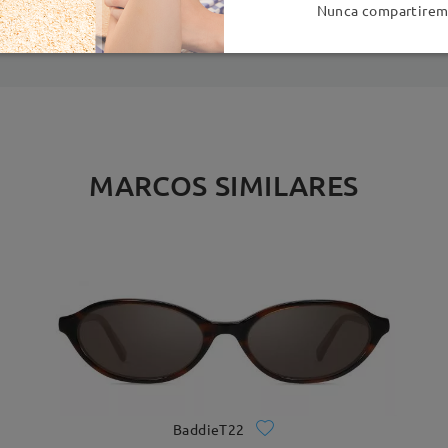
es
detalles
5
Nunca compartiremo
Enviado
MARCOS SIMILARES
BaddieT22