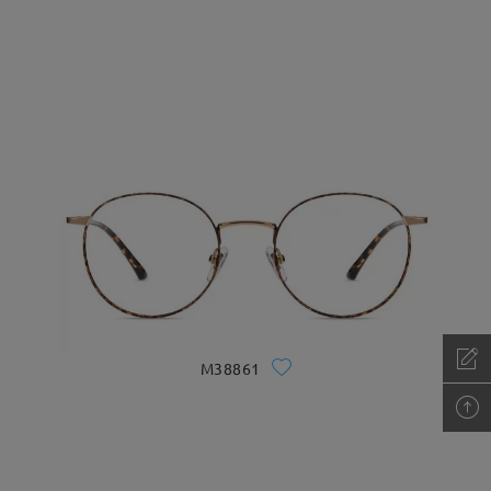
M38861