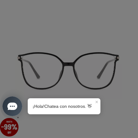
S0189
×