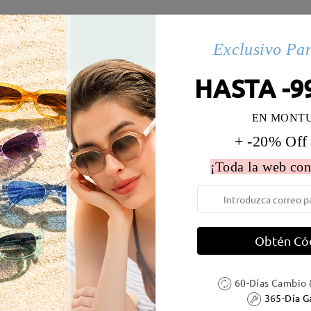
s(43)
Exclusivo Pa
HASTA -9
 la montura:
127 mm
(
Paqueño
)
Diametro de lentes:
51 mm
EN MONT
e resorte:
No
Material de la montura:
Acetat
+ -20% Off
¡Toda la web con
Obtén Có
DELIVERY
60-Días Cambio 
ión
365-Día G