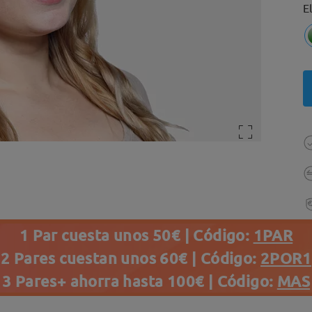
E
1 Par cuesta unos 50€ | Código:
1PAR
2 Pares cuestan unos 60€ | Código:
2POR1
3 Pares+ ahorra hasta 100€ | Código:
MAS