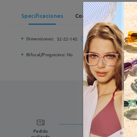
Specificaciones
Comentarios de Client
Dimensiones:
Ancho de
52-22-145
Bifocal/Progresivo:
No
Bisagra d
Fabricac
5-7 días laboral
Pedido
realizado