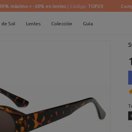
Comp
-99% máximo + -20% en lentes
| Código:
TOP20
 de Sol
Lentes
Colección
Guía
S
Ta