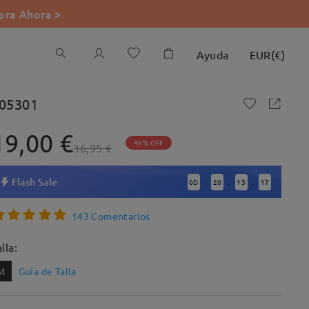
ra Ahora >
Ayuda
EUR
(
€
)
05301
19,00 €
49% OFF
36,95 €
Flash Sale
0
D
20
15
16
:
:
:
143 Comentarios
lla:
M
Guía de Talla