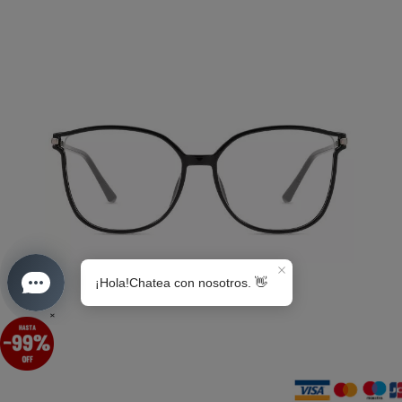
S0189
×