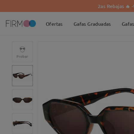
2as Rebajas 🔥 
Ofertas
Gafas Graduadas
Gafas
Probar