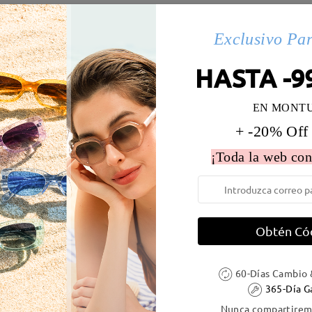
es(143)
Exclusivo Pa
HASTA -9
 la montura:
133 mm
(
Medio
)
Diametro de lentes:
52 mm
EN MONT
e resorte:
No
Material de la montura:
Tr
+ -20% Off
¡Toda la web con
DELIVERY
Obtén Có
60-Días Cambio 
ión
365-Día G
es
detalles
5
Enviado
Nunca compartiremo