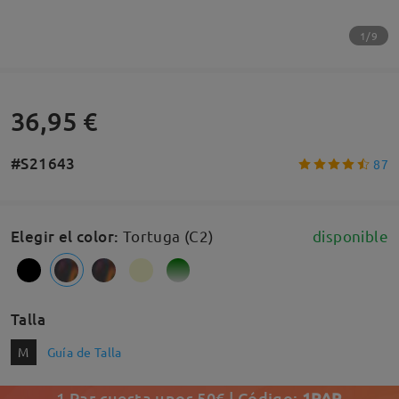
1/9
36,95 €
#S21643
87
Elegir el color
:
Tortuga (C2)
disponible
Talla
M
Guía de Talla
1 Par cuesta unos 50€ | Código:
1PAR