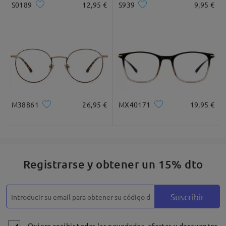
S0189
12,95 €
S939
9,95 €
* Solo Para Referencia
Descripción del Producto
M38861
26,95 €
MX40171
19,95 €
Registrarse y obtener un 15% dto
Suscribir
Quiero recibir todas las novedades, ofertas y descuentos