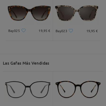
Ancho Total
Longitud de Patillas
133mm/ 5.24plg.
152mm/ 5.98plg.
Bay025
19,95 €
Bay023
19,95 €
Ancho de Cristal
Altura de Cristal
Ancho de Puente
54mm/ 2.13plg.
37mm/ 1.46plg.
18mm/ 0.71plg.
Las Gafas Más Vendidas
Recomendación de Rostro
Cuadrada
Redondo
Corazón
Diamante
Ovalado