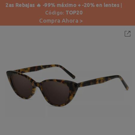
2as Rebajas 🔥 -99% máximo + -20% en lentes
|
Código:
TOP20
Compra Ahora >