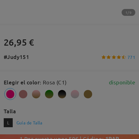
1/9
26,95 €
#Judy151
771
Elegir el color
:
Rosa (C1)
disponible
Talla
L
Guía de Talla
1 Par cuesta unos 50€ | Código:
1PAR