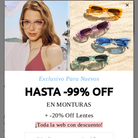
×
MOSTRAR MÁS
Exclusivo Para Nuevos
Comentarios de Clientes(771)
HASTA -99% OFF
EN MONTURAS
+ -20% Off Lentes
Magnificas me encantan el tinte efecto rubor es
una maravilla
¡Toda la web con descuento!
by
Chica Percebe
on
Jul 13 , 2026