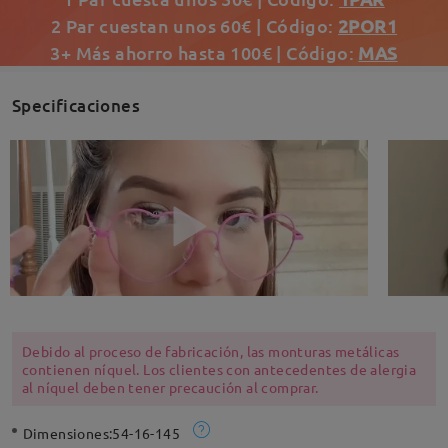
2 Par cuestan unos 60€ | Código:
2POR1
3+ Más ahorro hasta 100€ | Código:
MAS
Specificaciones
Debido al proceso de fabricación, las monturas metálicas
contienen níquel. Los clientes con antecedentes de alergia
al níquel deben tener precaución al comprar.
Dimensiones:
54-16-145