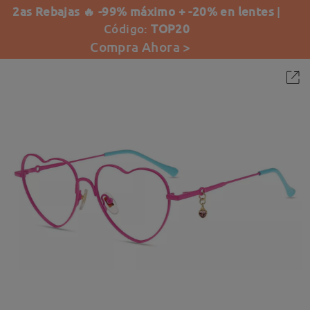
2as Rebajas 🔥 -99% máximo + -20% en lentes
|
Código:
TOP20
Compra Ahora >