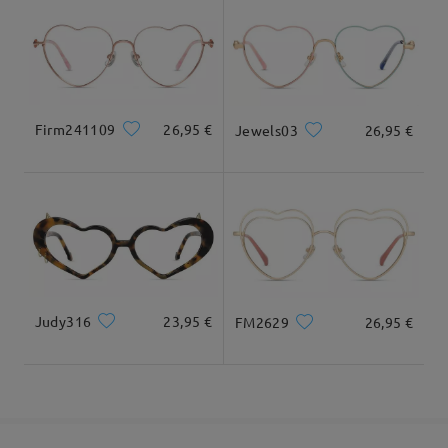
Leer todos los
Llegado
comentarios
Deje su comentario
Firm241109
26,95 €
Jewels03
26,95 €
Judy316
23,95 €
FM2629
26,95 €