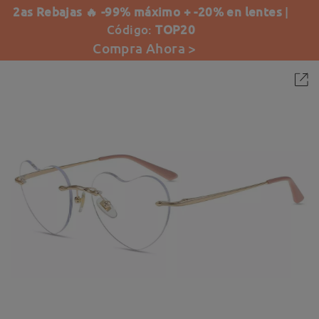
2as Rebajas 🔥 -99% máximo + -20% en lentes
|
Código:
TOP20
Compra Ahora >