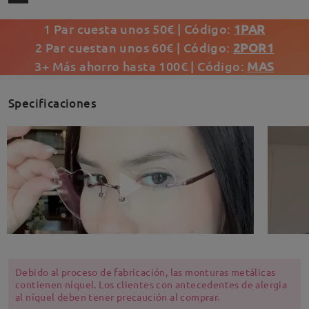
1 Par cuesta unos 50€ | Código:
1PAR
2 Par cuestan unos 60€ | Código:
2POR1
3+ Más ahorro hasta 100€ | Código:
MAS
Specificaciones
Debido al proceso de fabricación, las monturas metálicas
contienen níquel. Los clientes con antecedentes de alergia
al níquel deben tener precaución al comprar.