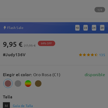
1/8
Flash Sale
1
D
23
24
29
:
:
:
9,95 €
64% OFF
27,95 €
#Judy136V
135
Elegir el color
:
Oro Rosa (C1)
disponible
Talla
M
Guía de Talla