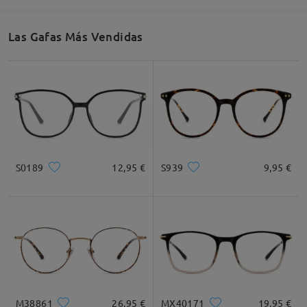
Las Gafas Más Vendidas
S0189
12,95 €
S939
9,95 €
M38861
26,95 €
MX40171
19,95 €