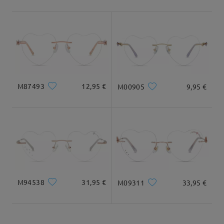
Envío
5-7 días laborales
detalles
Llegado
M87493
12,95 €
M00905
9,95 €
M94538
31,95 €
M09311
33,95 €