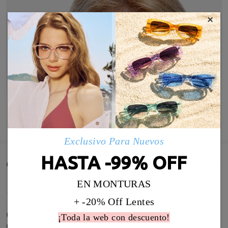
×
MOSTRAR MÁS
Exclusivo Para Nuevos
HASTA -99% OFF
Comentarios de Clientes(135)
EN MONTURAS
+ -20% Off Lentes
Quería algo cómodo, para todos los días pero algo
¡Toda la web con descuento!
divertido y original. Son perfectas. No pesan, no