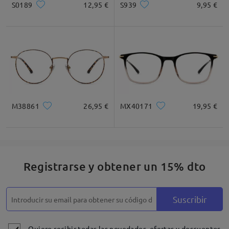
S0189
12,95 €
S939
9,95 €
mientras nos esforzamos por brindar un servicio excelente a
nuestros valiosos clientes.
Cuadrada
Redondo
Corazón
Diamante
Ovalado
Leer todos los
* Solo Para Referencia
comentarios
Deje su comentario
M38861
26,95 €
MX40171
19,95 €
Descripción del Producto
Registrarse y obtener un 15% dto
Suscribir
Quiero recibir todas las novedades, ofertas y descuentos