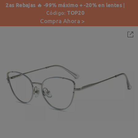
2as Rebajas 🔥 -99% máximo + -20% en lentes
|
Código:
TOP20
Compra Ahora >