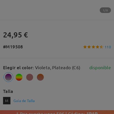
1/8
24,95 €
#M19508
110
Elegir el color
:
Violeta, Plateado (C6)
disponible
Talla
M
Guía de Talla
1 Par cuesta unos 50€ | Código:
1PAR