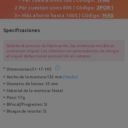
2 Par cuestan unos 60€ | Código:
2POR1
3+ Más ahorro hasta 100€ | Código:
MAS
Specificaciones
Debido al proceso de fabricación, las monturas metálicas
contienen níquel. Los clientes con antecedentes de alergia
al níquel deben tener precaución al comprar.
Dimensiones:
51-17-145
Ancho de la montura:
132 mm
(
Medio
)
Diametro de lentes:
55 mm
Material de la montura:
Metal
Peso:
17g
Bifocal/Progresivo:
Sí
Bisagra de resorte:
Sí