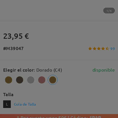
1/6
23,95 €
#M39047
99
Elegir el color
:
Dorado (C4)
disponible
Talla
L
Guía de Talla
1 Par cuesta unos 50€ | Código:
1PAR