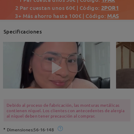
2 Par cuestan unos 60€ | Código:
2POR1
3+ Más ahorro hasta 100€ | Código:
MAS
Specificaciones
Debido al proceso de fabricación, las monturas metálicas
contienen níquel. Los clientes con antecedentes de alergia
al níquel deben tener precaución al comprar.
Dimensiones:
56-16-148