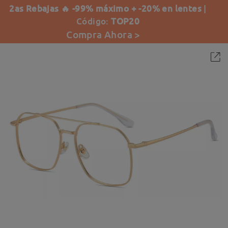
2as Rebajas 🔥 -99% máximo + -20% en lentes
|
Código:
TOP20
Compra Ahora >