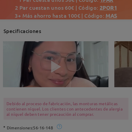
2 Par cuestan unos 60€ | Código:
2POR1
3+ Más ahorro hasta 100€ | Código:
MAS
Specificaciones
Debido al proceso de fabricación, las monturas metálicas
contienen níquel. Los clientes con antecedentes de alergia
al níquel deben tener precaución al comprar.
Dimensiones:
56-16-148