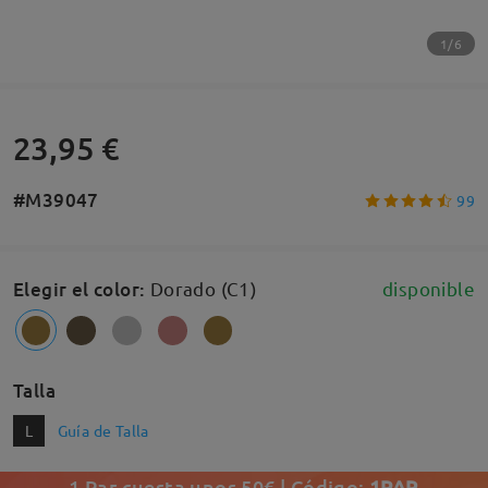
1/6
23,95 €
#M39047
99
Elegir el color
:
Dorado (C1)
disponible
Talla
L
Guía de Talla
1 Par cuesta unos 50€ | Código:
1PAR