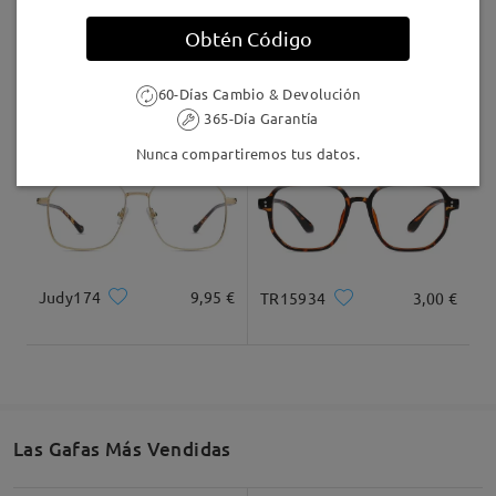
Llegado
Obtén Código
M26669
16,95 €
AC55846
25,95 €
60-Días Cambio & Devolución
365-Día Garantía
Nunca compartiremos tus datos.
Judy174
9,95 €
TR15934
3,00 €
Las Gafas Más Vendidas