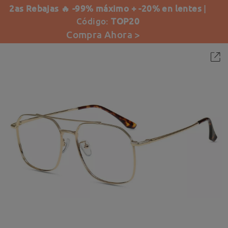
2as Rebajas 🔥 -99% máximo + -20% en lentes
|
Código:
TOP20
Compra Ahora >