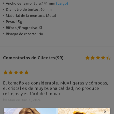
Ancho de la montura:
141 mm
(
Largo
)
Diametro de lentes:
60 mm
Material de la montura:
Metal
Peso:
15g
Bifocal/Progresivo:
Sí
Bisagra de resorte:
No
Comentarios de Clientes(99)
El tamaño es considerable. Muy ligeras y cómodas,
el cristal es de muy buena calidad, no produce
reflejos y es fácil de limpiar
by
Mau
on
Jun 3 , 2026
×