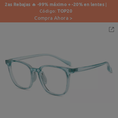
2as Rebajas 🔥 -99% máximo + -20% en lentes
|
Código:
TOP20
Compra Ahora >