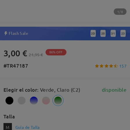
1/8
Flash Sale
2
D
20
31
23
:
:
:
3,00 €
86% OFF
21,95 €
#TR47187
157
Elegir el color
:
Verde, Claro (C2)
disponible
Talla
M
Guía de Talla