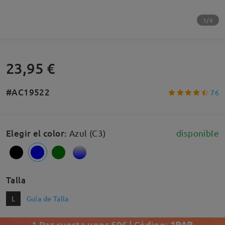
1/6
23,95 €
#AC19522
76
Elegir el color
:
Azul (C3)
disponible
Talla
L
Guía de Talla
1 Par cuesta unos 50€ | Código:
1PAR