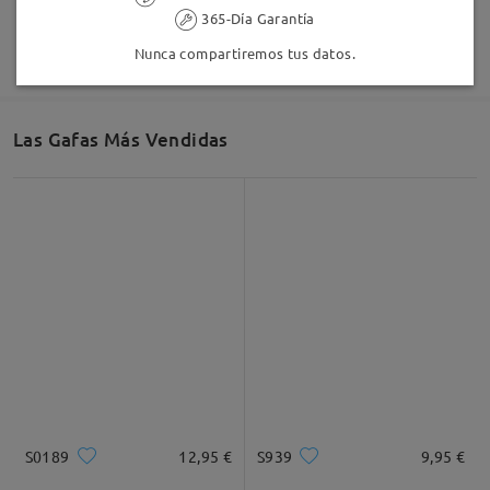
365-Día Garantía
Nunca compartiremos tus datos.
Las Gafas Más Vendidas
S0189
12,95 €
S939
9,95 €