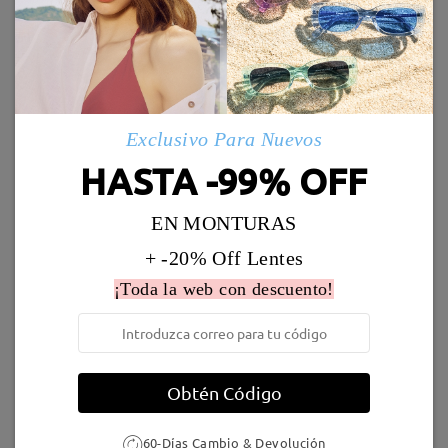
by
ROBERT
on
Mar 31 , 2026
Enviado
Marcos Similares
Envío
Leer todos los
5-7 días laborales
detalles
comentarios
Exclusivo Para Nuevos
Deje su comentario
HASTA -99% OFF
Llegado
EN MONTURAS
UL55518
16,95 €
Gentle03
9,95 €
+ -20% Off Lentes
¡Toda la web con descuento!
Obtén Código
Gentle13
9,95 €
TR06025
13,95 €
60-Días Cambio & Devolución