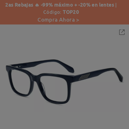
2as Rebajas 🔥 -99% máximo + -20% en lentes
|
Código:
TOP20
Compra Ahora >