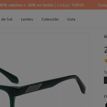
Comp
-99% máximo + -20% en lentes
| Código:
TOP20
 de Sol
Lentes
Colección
Guía
A
Ta
E