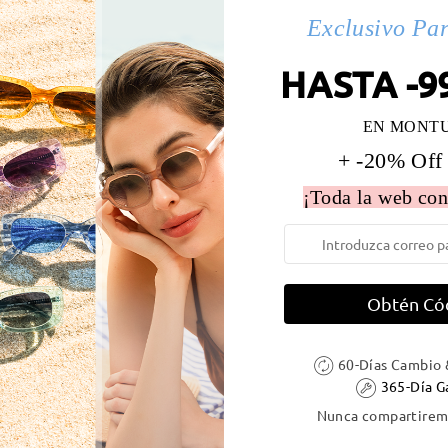
Exclusivo Pa
 la montura:
136 mm
(
Largo
)
Diametro de lentes:
57 mm
HASTA -9
e resorte:
Sí
Material de la montura:
Acetat
EN MONT
+ -20% Off
¡Toda la web con
DELIVERY
Obtén Có
ión
es
detalles
60-Días Cambio 
5
Enviado
365-Día G
Nunca compartiremo