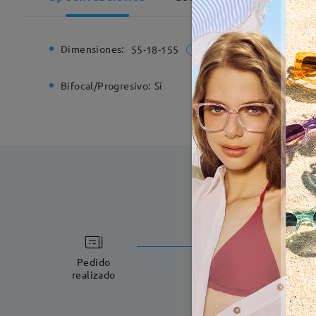
Dimensiones:
Ancho de
55-18-155
Bifocal/Progresivo:
Sí
Bisagra d
Fabricac
5-7 días laboral
Pedido
realizado