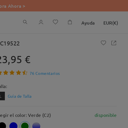
ra Ahora >
Ayuda
EUR
(
€
)
C19522
23,95 €
76 Comentarios
lla:
L
Guía de Talla
legir el color: Verde (C2)
disponible