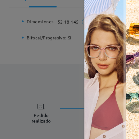
Dimensiones:
Ancho de
52-18-145
Bifocal/Progresivo:
Sí
Bisagra d
Fabricac
5-7 días laboral
Pedido
realizado