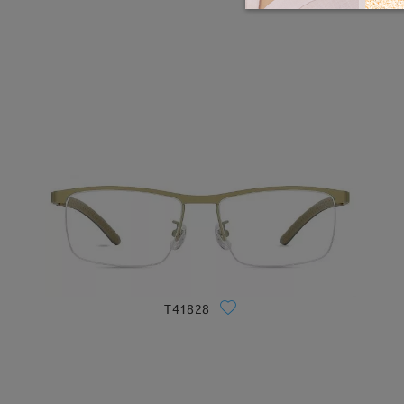
T41828