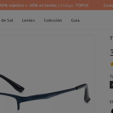
Comp
-99% máximo + -20% en lentes
| Código:
TOP20
 de Sol
Lentes
Colección
Guía
T
Ta
E