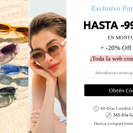
Exclusivo Pa
 la montura:
134 mm
(
Medio
)
Diametro de lentes:
54 mm
HASTA -9
e resorte:
No
Material de la montura:
Titani
EN MONT
+ -20% Off
¡Toda la web con
DELIVERY
Obtén Có
ión
es
detalles
60-Días Cambio 
5
Enviado
365-Día G
Nunca compartiremo