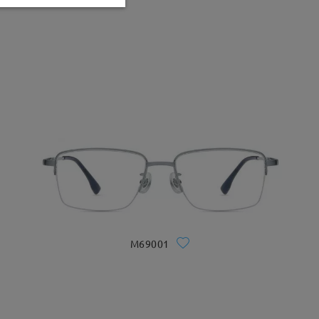
M69001