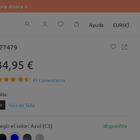
ra Ahora >
Ayuda
EUR
(
€
)
77479
34,95 €
43 Comentarios
lla:
M
Guía de Talla
legir el color: Azul (C3)
disponible