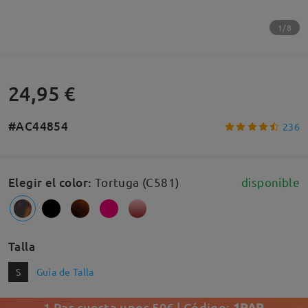
1/8
24,95 €
#AC44854
236
Elegir el color
:
Tortuga (C581)
disponible
Talla
S
Guía de Talla
1 Par cuesta unos 50€ | Código:
1PAR