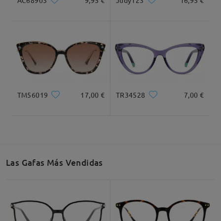
muchos cumplidos,a ver qué tal con estas últimas.
Judy123
16,95 €
by
Emanuela Scena
on
Jun 29 , 2026
Recomendación de Rostro
Cuadrada
Redondo
Corazón
Diamante
Ovalado
TM56019
17,00 €
TR34528
7,00 €
* Solo Para Referencia
Emanuela Scena
reply
Jun 29 , 2026
Se me olvidó comentar que son algo pequeñas hay
Descripción del Producto
que mirar bien las medidas,yo no caí y menos mal
Las Gafas Más Vendidas
que me va bien el tamaño ,algo justo quizás pero
me encantan. Considero tener una cara mediana,ni
pequeña,ni grande. Por si puede ayudar a alguien.