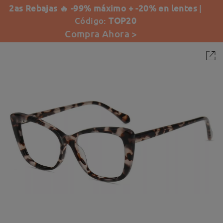
2as Rebajas 🔥 -99% máximo + -20% en lentes
|
Código:
TOP20
Compra Ahora >