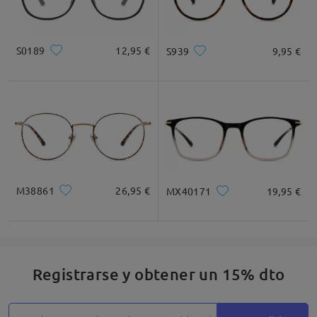
Leer todos los
comentarios
S0189
12,95 €
S939
9,95 €
Deje su comentario
M38861
26,95 €
MX40171
19,95 €
Registrarse y obtener un 15% dto
Detalles