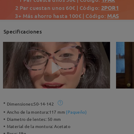
2 Par cuestan unos 60€ | Código:
2POR1
3+ Más ahorro hasta 100€ | Código:
MAS
Specificaciones
Dimensiones:
50-14-142
Ancho de la montura:
117 mm
(
Paqueño
)
Diametro de lentes:
50 mm
Material de la montura:
Acetato
Peso:
19g