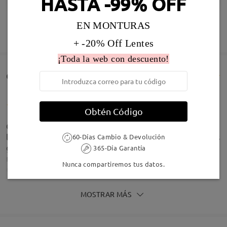
HASTA -99% OFF
Infomación de Modelo
EN MONTURAS
MOSTRAR MÁS
+ -20% Off Lentes
¡Toda la web con descuento!
Comentarios de Clientes(236)
Obtén Código
Quedan genial, la montura no pesa mucho (no es
ligera, peso medio) y la graduación se ajusta a otras
60-Días Cambio & Devolución
gafas que tengo compradas en tienda de óptica de
365-Día Garantía
mi ciudad. Un consejo, mediros la distancia pupilar
Nunca compartiremos tus datos.
con alguna app, en muchas ópticas no viene eso en
la receta.
by
A.M.H.G
on
Jul 29 , 2026
MOSTRAR MÁS
Tipo Rostro:
Longitud Rostro:
Ancho Rostro: