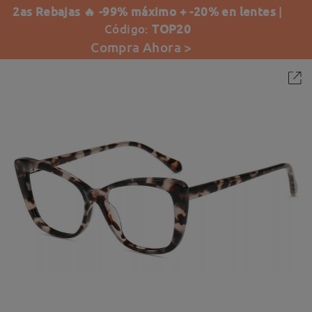
2as Rebajas 🔥 -99% máximo + -20% en lentes
|
Código:
TOP20
Compra Ahora >