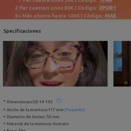
2 Par cuestan unos 60€ | Código:
2POR1
3+ Más ahorro hasta 100€ | Código:
MAS
Specificaciones
Dimensiones:
50-14-142
Ancho de la montura:
117 mm
(
Paqueño
)
Diametro de lentes:
50 mm
Material de la montura:
Acetato
Peso:
19g