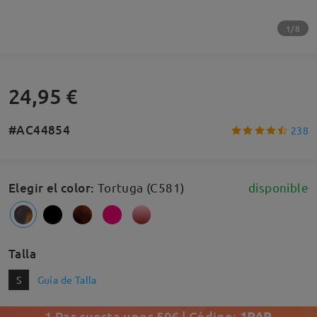
1/8
24,95 €
#AC44854
238
Elegir el color
:
Tortuga (C581)
disponible
Talla
S
Guía de Talla
1 Par cuesta unos 50€ | Código:
1PAR