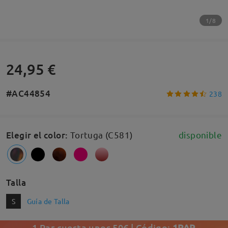
1/8
24,95 €
#AC44854
238
Elegir el color
:
Tortuga (C581)
disponible
Talla
S
Guía de Talla
1 Par cuesta unos 50€ | Código:
1PAR