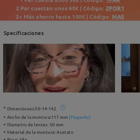
2 Par cuestan unos 60€ | Código:
2POR1
3+ Más ahorro hasta 100€ | Código:
MAS
Specificaciones
Dimensiones:
50-14-142
Ancho de la montura:
117 mm
(
Paqueño
)
Diametro de lentes:
50 mm
Material de la montura:
Acetato
Peso:
19g