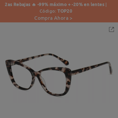
2as Rebajas 🔥 -99% máximo + -20% en lentes
|
Código:
TOP20
Compra Ahora >