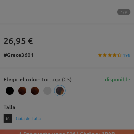
1/9
26,95 €
#Grace3601
198
Elegir el color
:
Tortuga (C5)
disponible
Talla
M
Guía de Talla
1 Par cuesta unos 50€ | Código:
1PAR