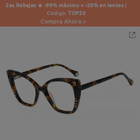
2as Rebajas 🔥 -99% máximo + -20% en lentes
|
Código:
TOP20
Compra Ahora >